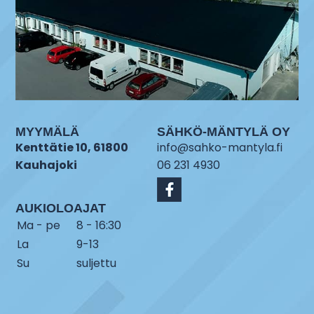
MYYMÄLÄ
SÄHKÖ-MÄNTYLÄ OY
Kenttätie 10, 61800
info@sahko-mantyla.fi
Kauhajoki
06 231 4930
AUKIOLOAJAT
Ma - pe
8 - 16:30
La
9-13
Su
suljettu