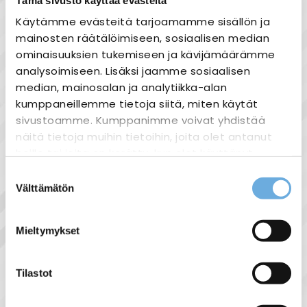
Tuotekuvaus
Käytämme evästeitä tarjoamamme sisällön ja
Siemens A5E03369864
mainosten räätälöimiseen, sosiaalisen median
ominaisuuksien tukemiseen ja kävijämäärämme
Siemens G120C FSA screening kit
analysoimiseen. Lisäksi jaamme sosiaalisen
median, mainosalan ja analytiikka-alan
kumppaneillemme tietoja siitä, miten käytät
sivustoamme. Kumppanimme voivat yhdistää
näitä tietoja muihin tietoihin, joita olet antanut
Näytä lisää tuotteita
heille tai joita on kerätty, kun olet käyttänyt
Siemens tuoteryhmästä
heidän palvelujaan.
Suostumuksen
Välttämätön
valinta
sahko-
Lisätietoja:
mantyla.fi/info/tietosuojaseloste/
Liittyvät tuotteet
Mieltymykset
Tilastot
Tämän tuotteen kanssa ostettuna
-5%