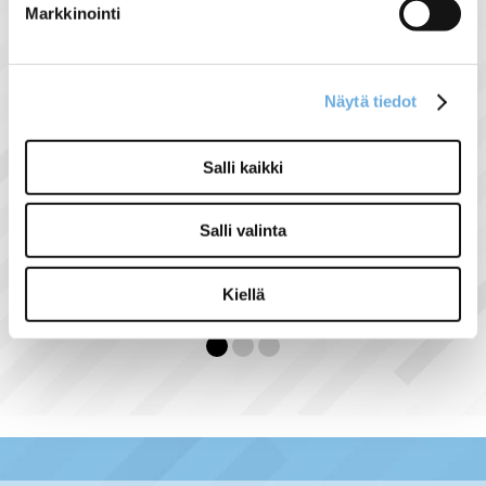
Markkinointi
Näytä tiedot
Salli kaikki
Siemens simatic
power module
Salli valinta
35,15 €
Kiellä