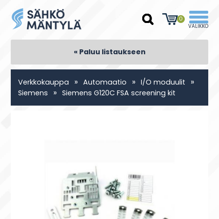
0
« Paluu listaukseen
»
»
»
Verkkokauppa
Automaatio
I/O moduulit
»
Siemens
Siemens G120C FSA screening kit