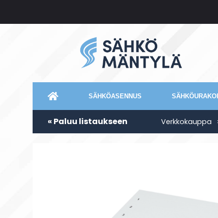
SÄHKÖASENNUS
SÄHKÖURAKOI
« Paluu listaukseen
Verkkokauppa