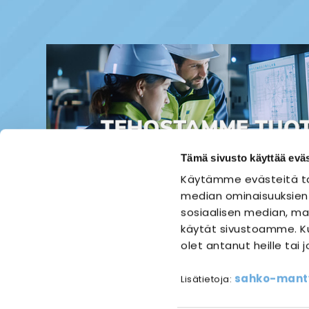
Tämä sivusto käyttää eväs
Käytämme evästeitä ta
median ominaisuuksien
sosiaalisen median, mai
käytät sivustoamme. Ku
olet antanut heille tai 
ETUSIVU
SÄHKÖASENNUS
sahko-mantyl
Lisätietoja:
Referen