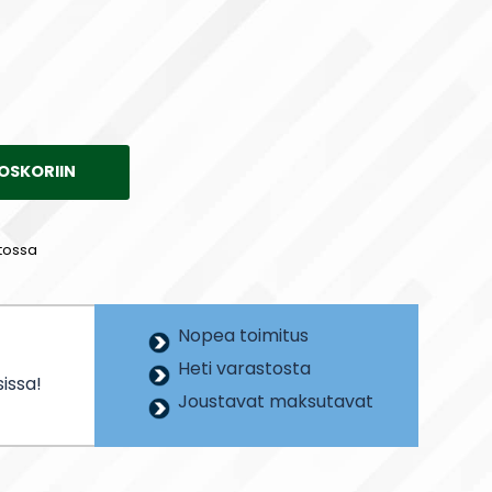
OSKORIIN
tossa
Nopea toimitus
Heti varastosta
issa!
Joustavat maksutavat