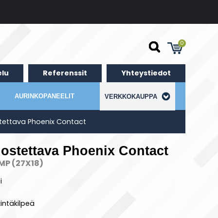
0
lu
Referenssit
Yhteystiedot
AURINKOPANEELIT
VERKKOKAUPPA
ostettava Phoenix Contact
ulostettava Phoenix Contact
P (27X18)
i
intäkilpeä