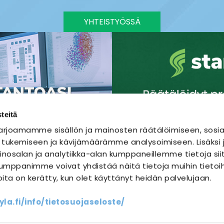
YHTEISTYÖSSÄ
teitä
rjoamamme sisällön ja mainosten räätälöimiseen, sosia
 tukemiseen ja kävijämäärämme analysoimiseen. Lisäks
nosalan ja analytiikka-alan kumppaneillemme tietoja sii
mppanimme voivat yhdistää näitä tietoja muihin tietoihi
joita on kerätty, kun olet käyttänyt heidän palvelujaan.
SÄHKÖURAKOINTI
SÄHKÖSUUNNITTELU
a.fi/info/tietosuojaseloste/
ssit
Yhteystiedot
Oma sähköm