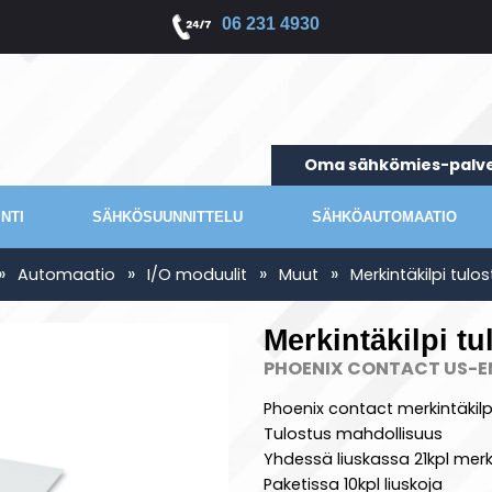
06 231 4930
Oma sähkömies-palve
NTI
SÄHKÖSUUNNITTELU
SÄHKÖAUTOMAATIO
»
»
»
»
Automaatio
I/O moduulit
Muut
Merkintäkilpi tul
Merkintäkilpi t
PHOENIX CONTACT US-EM
Phoenix contact merkintäkilp
Tulostus mahdollisuus
Yhdessä liuskassa 21kpl merk
Paketissa 10kpl liuskoja