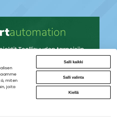
Salli kaikki
alisen
i jaamme
Salli valinta
tä, miten
n, joita
Kiellä
SÄHKÖAUTOMAATIO
VERKKOKAUPPA
ies-palvelu