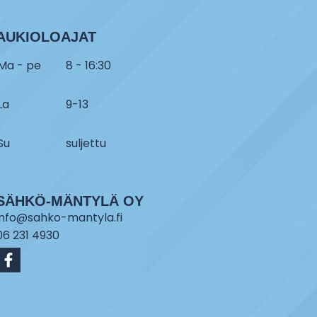
AUKIOLOAJAT
Ma - pe
8 - 16:30
La
9-13
Su
suljettu
SÄHKÖ-MÄNTYLÄ OY
info@sahko-mantyla.fi
06 231 4930