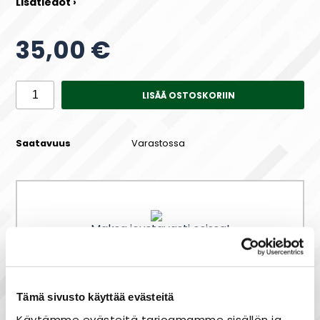
Lisätiedot ›
35,00 €
LISÄÄ OSTOSKORIIN
Saatavuus
Varastossa
Maksa joustavasti osissa!
Tämä sivusto käyttää evästeitä
Nopea toimitus
Käytämme evästeitä tarjoamamme sisällön ja