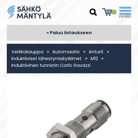
0
« Paluu listaukseen
»
»
»
Verkkokauppa
Automaatio
Anturit
»
»
Induktiiviset lähestymiskytkimet
M12
Induktiivinen tunnistin Carlo Gavazzi