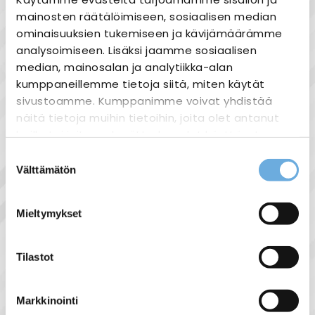
Heti varastosta
mainosten räätälöimiseen, sosiaalisen median
Joustavat maksutavat
ominaisuuksien tukemiseen ja kävijämäärämme
analysoimiseen. Lisäksi jaamme sosiaalisen
median, mainosalan ja analytiikka-alan
kumppaneillemme tietoja siitä, miten käytät
sivustoamme. Kumppanimme voivat yhdistää
Tuotekuvaus
näitä tietoja muihin tietoihin, joita olet antanut
Carlo Gavazzi - ICB12S30F04POM1
heille tai joita on kerätty, kun olet käyttänyt
heidän palvelujaan.
Suostumuksen
Kierrekoko: M12 x 1,5
Välttämätön
valinta
Tunnistusetäisyys: Sn 4 mm
sahko-
Lisätietoja:
Syöttöjännite: 10-36VDC
mantyla.fi/info/tietosuojaseloste/
Mieltymykset
Kytkevä lähtö: PNP
Lähdön toiminta: Sulkeutuva
Tilastot
Induktiivisia antureita käytetään kone ja
laitevalmistuksessa. Tunnistamaan
Markkinointi
äärirajoja ja kappaleen liikettä.