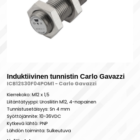
Induktiivinen tunnistin Carlo Gavazzi
ICB12S30F04POM1 - Carlo Gavazzi
Kierrekoko: M12 x 1,5
Liitäntätyyppi: Urosliitin M12, 4-napainen
Tunnistusetäisyys: Sn 4 mm
Syöttöjännite: 10-36VDC
Kytkevä lähtö: PNP
Lähdön toiminta: Sulkeutuva