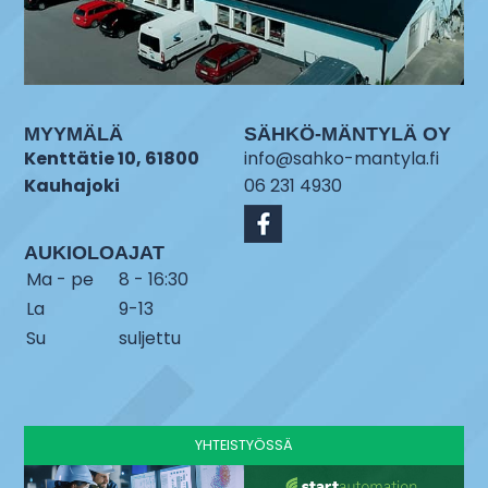
MYYMÄLÄ
SÄHKÖ-MÄNTYLÄ OY
Kenttätie 10, 61800
info@sahko-mantyla.fi
Kauhajoki
06 231 4930
AUKIOLOAJAT
Ma - pe
8 - 16:30
La
9-13
Su
suljettu
YHTEISTYÖSSÄ