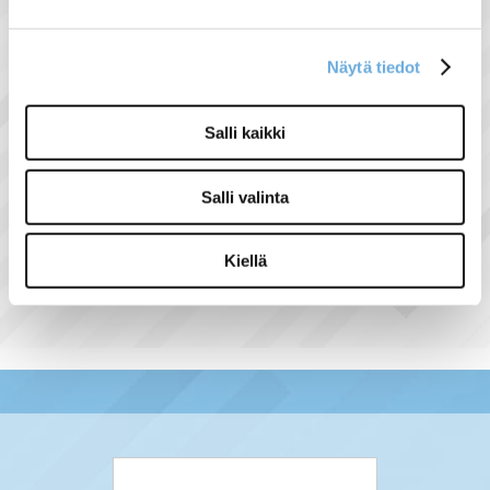
Tuotteiden käyttökohteita ovat muun
muassa ruoka- ja juomateollisuus,
robotiikka, materiaalien käsittely ja
Näytä tiedot
pakkauskoneet.
Salli kaikki
Salli valinta
Näytä lisää tuotteita
M12 tuoteryhmästä
Kiellä