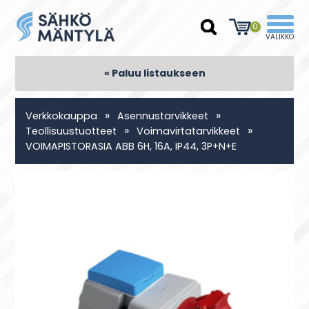
0
« Paluu listaukseen
»
»
Verkkokauppa
Asennustarvikkeet
»
»
Teollisuustuotteet
Voimavirtatarvikkeet
VOIMAPISTORASIA ABB 6H, 16A, IP44, 3P+N+E