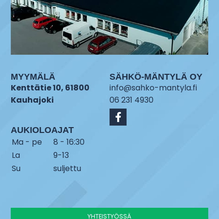
MYYMÄLÄ
SÄHKÖ-MÄNTYLÄ OY
Kenttätie 10, 61800
info@sahko-mantyla.fi
Kauhajoki
06 231 4930
AUKIOLOAJAT
Ma - pe
8 - 16:30
La
9-13
Su
suljettu
YHTEISTYÖSSÄ