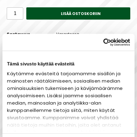
LISÄÄ OSTOSKORIIN
Saatavuus
Varastossa
Tämä sivusto käyttää evästeitä
Maksa joustavasti osissa!
Käytämme evästeitä tarjoamamme sisällön ja
mainosten räätälöimiseen, sosiaalisen median
ominaisuuksien tukemiseen ja kävijämäärämme
analysoimiseen. Lisäksi jaamme sosiaalisen
Nopea toimitus
median, mainosalan ja analytiikka-alan
kumppaneillemme tietoja siitä, miten käytät
Heti varastosta
sivustoamme. Kumppanimme voivat yhdistää
Joustavat maksutavat
näitä tietoja muihin tietoihin, joita olet antanut
heille tai joita on kerätty, kun olet käyttänyt