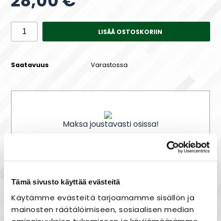
28,00 €
LISÄÄ OSTOSKORIIN
Saatavuus
Varastossa
Maksa joustavasti osissa!
Nopea toimitus
Tämä sivusto käyttää evästeitä
Heti varastosta
Käytämme evästeitä tarjoamamme sisällön ja
Joustavat maksutavat
mainosten räätälöimiseen, sosiaalisen median
ominaisuuksien tukemiseen ja kävijämäärämme