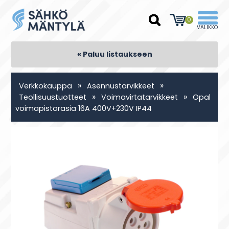
0
« Paluu listaukseen
»
»
Verkkokauppa
Asennustarvikkeet
»
»
Teollisuustuotteet
Voimavirtatarvikkeet
Opal
voimapistorasia 16A 400V+230V IP44