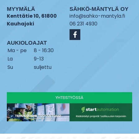
MYYMÄLÄ
SÄHKÖ-MÄNTYLÄ OY
Kenttätie 10, 61800
info@sahko-mantyla.fi
Kauhajoki
06 231 4930
AUKIOLOAJAT
Ma - pe
8 - 16:30
La
9-13
Su
suljettu
YHTEISTYÖSSÄ