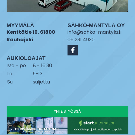
MYYMÄLÄ
SÄHKÖ-MÄNTYLÄ OY
Kenttätie 10, 61800
info@sahko-mantyla.fi
Kauhajoki
06 231 4930
AUKIOLOAJAT
Ma - pe
8 - 16:30
La
9-13
Su
suljettu
YHTEISTYÖSSÄ