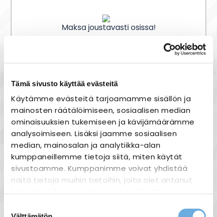
Maksa joustavasti osissa!
Toimitusaika 2-4 päivää
Tämä sivusto käyttää evästeitä
Toimituskulut alk 0 eur
Käytämme evästeitä tarjoamamme sisällön ja
Monipuoliset maksutavat
mainosten räätälöimiseen, sosiaalisen median
ominaisuuksien tukemiseen ja kävijämäärämme
analysoimiseen. Lisäksi jaamme sosiaalisen
median, mainosalan ja analytiikka-alan
kumppaneillemme tietoja siitä, miten käytät
Tuotekuvaus
sivustoamme. Kumppanimme voivat yhdistää
CEE-tarvikkeet valmistettu IEC 60309-1 ja 2
näitä tietoja muihin tietoihin, joita olet antanut
mukaisesti.
heille tai joita on kerätty, kun olet käyttänyt
Kaikki muoviosat iskunkestävää 6/6
heidän palvelujaan.
Suostumuksen
polyamidia itsesammumisluokasta UL94-
Välttämätön