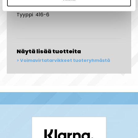
Suojausluokka IP44
Tyyppi 416-6
Näytä lisää tuotteita
Voimavirtatarvikkeet tuoteryhmästä