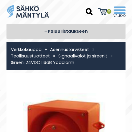
0
« Paluu listaukseen
»
»
Verkkokauppa
Asennustarvikkeet
»
»
Teollisuustuotteet
Signaalivalot ja sireenit
Sireeni 24VDC 116dB Yodalarm