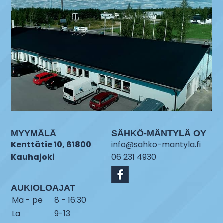
MYYMÄLÄ
SÄHKÖ-MÄNTYLÄ OY
Kenttätie 10, 61800
info@sahko-mantyla.fi
Kauhajoki
06 231 4930
AUKIOLOAJAT
Ma - pe
8 - 16:30
La
9-13