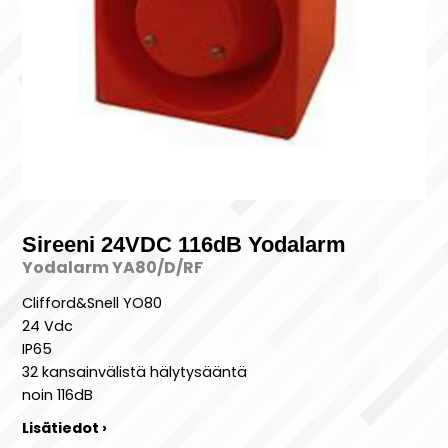
Sireeni 24VDC 116dB Yodalarm
Yodalarm YA80/D/RF
Clifford&Snell YO80
24 Vdc
IP65
32 kansainvälistä hälytysääntä
noin 116dB
Lisätiedot ›