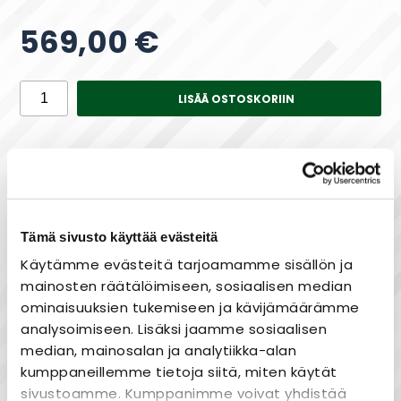
569,00 €
LISÄÄ OSTOSKORIIN
Saatavuus
Varastossa
Tämä sivusto käyttää evästeitä
Käytämme evästeitä tarjoamamme sisällön ja
Maksa joustavasti osissa!
mainosten räätälöimiseen, sosiaalisen median
ominaisuuksien tukemiseen ja kävijämäärämme
analysoimiseen. Lisäksi jaamme sosiaalisen
median, mainosalan ja analytiikka-alan
Nopea toimitus
kumppaneillemme tietoja siitä, miten käytät
Heti varastosta
sivustoamme. Kumppanimme voivat yhdistää