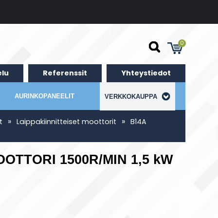
0
lu
Referenssit
Yhteystiedot
AURINKOPANEELIT
VERKKOKAUPPA
»
»
t
Laippakiinnitteiset moottorit
B14A
OTTORI 1500R/MIN 1,5 kW