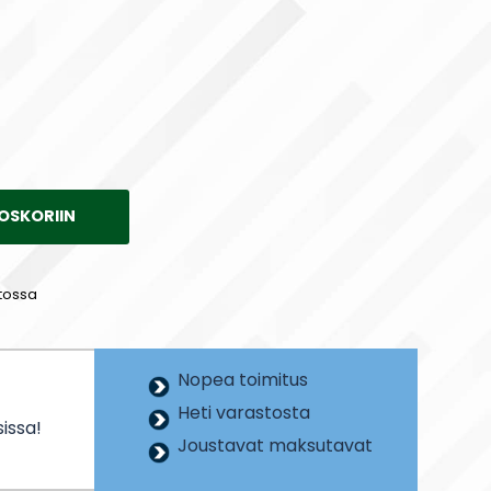
OSKORIIN
tossa
Nopea toimitus
Heti varastosta
issa!
Joustavat maksutavat