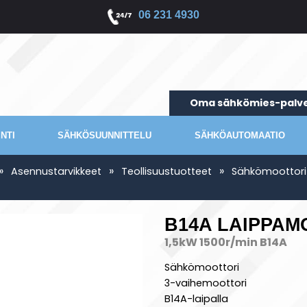
06 231 4930
Oma sähkömies-palve
NTI
SÄHKÖSUUNNITTELU
SÄHKÖAUTOMAATIO
»
»
»
Asennustarvikkeet
Teollisuustuotteet
Sähkömoottori
B14A LAIPPAMO
1,5kW 1500r/min B14A
Sähkömoottori
3-vaihemoottori
B14A-laipalla