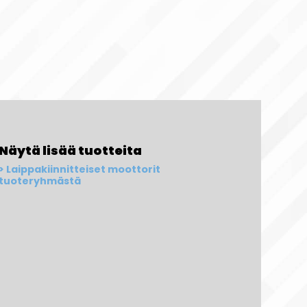
Näytä lisää tuotteita
Laippakiinnitteiset moottorit
tuoteryhmästä