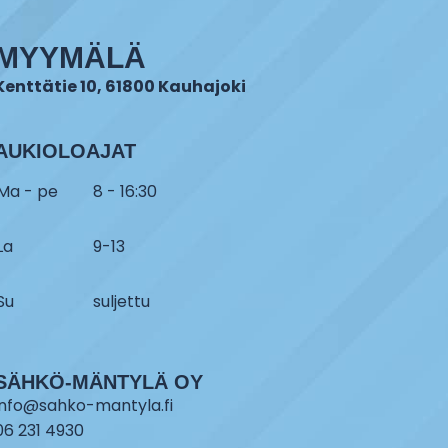
MYYMÄLÄ
Kenttätie 10, 61800 Kauhajoki
AUKIOLOAJAT
Ma - pe
8 - 16:30
La
9-13
Su
suljettu
SÄHKÖ-MÄNTYLÄ OY
info@sahko-mantyla.fi
06 231 4930