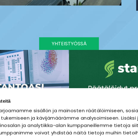
YHTEISTYÖSSÄ
teitä
rjoamamme sisällön ja mainosten räätälöimiseen, sosia
 tukemiseen ja kävijämäärämme analysoimiseen. Lisäks
nosalan ja analytiikka-alan kumppaneillemme tietoja sii
mppanimme voivat yhdistää näitä tietoja muihin tietoihi