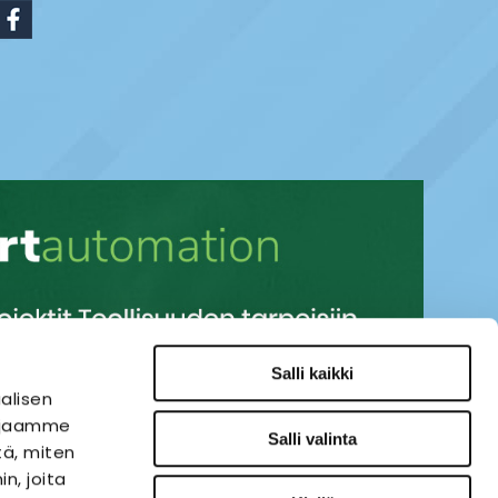
Salli kaikki
alisen
i jaamme
Salli valinta
tä, miten
n, joita