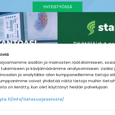
YHTEISTYÖSSÄ
teitä
rjoamamme sisällön ja mainosten räätälöimiseen, sosia
 tukemiseen ja kävijämäärämme analysoimiseen. Lisäks
nosalan ja analytiikka-alan kumppaneillemme tietoja sii
mppanimme voivat yhdistää näitä tietoja muihin tietoihi
joita on kerätty, kun olet käyttänyt heidän palvelujaan.
SÄHKÖURAKOINTI
SÄHKÖSUUNNITTELU
a.fi/info/tietosuojaseloste/
ssit
Yhteystiedot
Oma sähköm