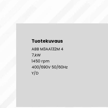
Tuotekuvaus
ABB M3AA132M 4
7,kW
1450 rpm
400/690V 50/60Hz
Y/D