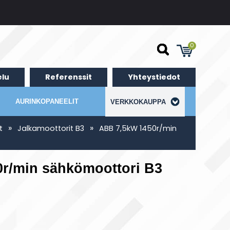
0
lu
Referenssit
Yhteystiedot
AURINKOPANEELIT
VERKKOKAUPPA
»
»
t
Jalkamoottorit B3
ABB 7,5kW 1450r/min
r/min sähkömoottori B3