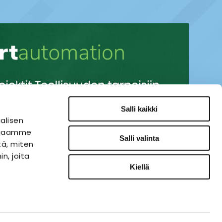
Salli kaikki
alisen
i jaamme
Salli valinta
tä, miten
n, joita
Kiellä
SÄHKÖAUTOMAATIO
VERKKOKAUPPA
ies-palvelu