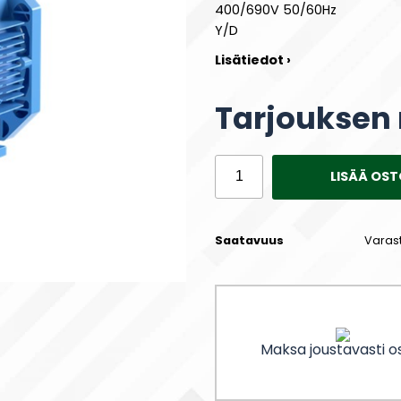
400/690V 50/60Hz
Y/D
Lisätiedot ›
Tarjouksen
LISÄÄ OST
Saatavuus
Varas
Maksa joustavasti os