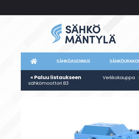
SÄHKÖASENNUS
SÄHKÖURAKOI
« Paluu listaukseen
Verkkokauppa
sähkömoottori B3