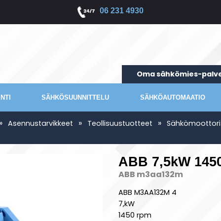
06 231 4930
Oma sähkömies-palve
NTI
SÄHKÖSUUNNITTELU
SÄHKÖAUTOMAATIO
»
»
»
Asennustarvikkeet
Teollisuustuotteet
Sähkömoottori
ABB 7,5kW 1450
ABB m3aa132m
ABB M3AA132M 4
7,kW
1450 rpm