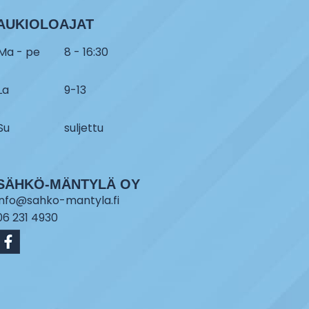
AUKIOLOAJAT
Ma - pe
8 - 16:30
La
9-13
Su
suljettu
SÄHKÖ-MÄNTYLÄ OY
info@sahko-mantyla.fi
06 231 4930