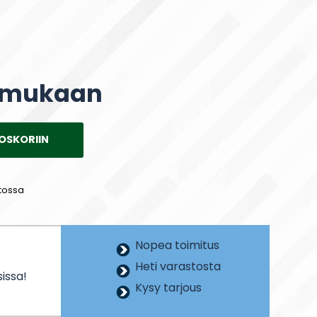
 mukaan
OSKORIIN
tossa
Nopea toimitus
Heti varastosta
issa!
Kysy tarjous