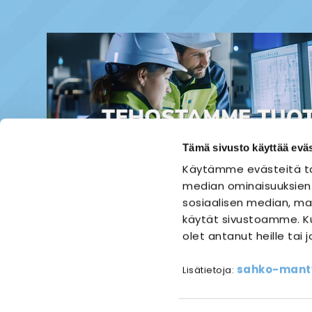
Tämä sivusto käyttää eväs
Käytämme evästeitä ta
median ominaisuuksien
sosiaalisen median, mai
käytät sivustoamme. Ku
olet antanut heille tai 
ETUSIVU
SÄHKÖASENNUS
sahko-mantyl
Lisätietoja:
Referen