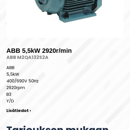
ABB 5,5kW 2920r/min
ABB M2QA132S2A
ABB
5,5kW
400/690V 50Hz
2920rpm
B3
Y/D
Lisätiedot ›