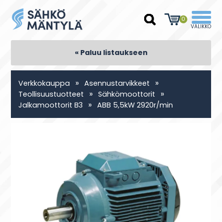
0
« Paluu listaukseen
»
»
Verkkokauppa
Asennustarvikkeet
»
»
Teollisuustuotteet
Sähkömoottorit
»
Jalkamoottorit B3
ABB 5,5kW 2920r/min