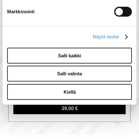
Markkinointi
Näytä tiedot
Salli kaikki
Salli valinta
KUORMANKYTKIN
VIPU ABB OT40FT3
40A 3-NAP
Kiellä
39,00 €