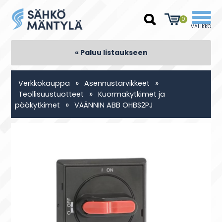
0
« Paluu listaukseen
»
»
Verkkokauppa
Asennustarvikkeet
»
Teollisuustuotteet
Kuormakytkimet ja
»
pääkytkimet
VÄÄNNIN ABB OHBS2PJ