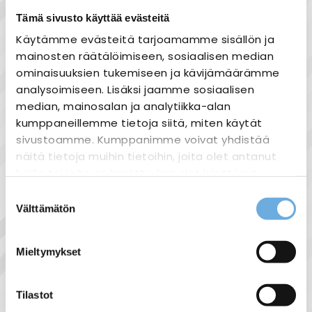
Tämä sivusto käyttää evästeitä
Tuotekuvaus
Käytämme evästeitä tarjoamamme sisällön ja
Musta väännin oviasennettaville
mainosten räätälöimiseen, sosiaalisen median
OT16...40FT_ ja OTDC16...32FT_ kytkimille.
ominaisuuksien tukemiseen ja kävijämäärämme
Lukitus max. kolmella riippulukolla.
analysoimiseen. Lisäksi jaamme sosiaalisen
Pikakiinnitys, oven poraus 22,5mm. IP65.
median, mainosalan ja analytiikka-alan
NEMA 1, 3R ja 12.
kumppaneillemme tietoja siitä, miten käytät
sivustoamme. Kumppanimme voivat yhdistää
näitä tietoja muihin tietoihin, joita olet antanut
heille tai joita on kerätty, kun olet käyttänyt
heidän palvelujaan.
Suostumuksen
Näytä lisää tuotteita
Välttämätön
valinta
Kuormakytkimet ja pääkytkimet
sahko-
Lisätietoja:
tuoteryhmästä
mantyla.fi/info/tietosuojaseloste/
Mieltymykset
Tilastot
Liittyvät tuotteet