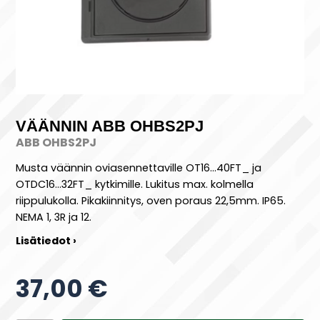
VÄÄNNIN ABB OHBS2PJ
ABB OHBS2PJ
Musta väännin oviasennettaville OT16...40FT_ ja
OTDC16...32FT_ kytkimille. Lukitus max. kolmella
riippulukolla. Pikakiinnitys, oven poraus 22,5mm. IP65.
NEMA 1, 3R ja 12.
Lisätiedot ›
37,00 €