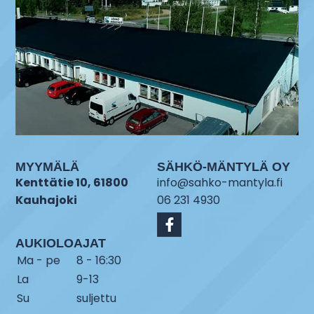
MYYMÄLÄ
SÄHKÖ-MÄNTYLÄ OY
Kenttätie 10, 61800
info@sahko-mantyla.fi
Kauhajoki
06 231 4930
AUKIOLOAJAT
Ma - pe
8 - 16:30
La
9-13
Su
suljettu