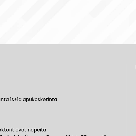
nta 1s+1a apukosketinta
aktorit ovat nopeita