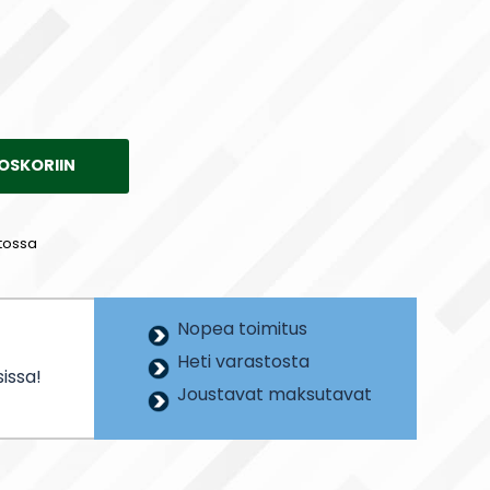
OSKORIIN
tossa
Nopea toimitus
Heti varastosta
issa!
Joustavat maksutavat