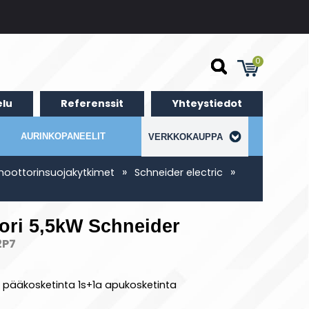
0
lu
Referenssit
Yhteystiedot
AURINKOPANEELIT
VERKKOKAUPPA
»
»
 moottorinsuojakytkimet
Schneider electric
ori 5,5kW Schneider
2P7
 pääkosketinta 1s+1a apukosketinta