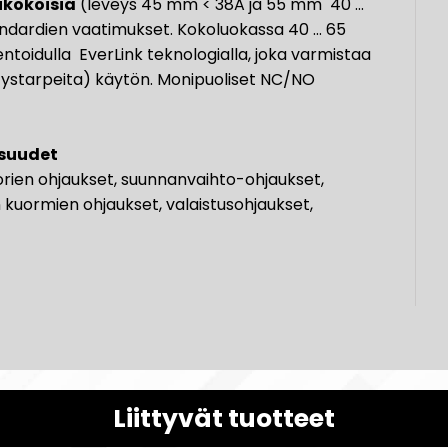
ikokoisia
(leveys 45 mm < 38A ja 55 mm 40 ...
ndardien vaatimukset. Kokoluokassa 40 ... 65
ntoidulla EverLink teknologialla, joka varmistaa
istystarpeita) käytön. Monipuoliset NC/NO
isuudet
ttorien ohjaukset, suunnanvaihto-ohjaukset,
n kuormien ohjaukset, valaistusohjaukset,
Liittyvät tuotteet