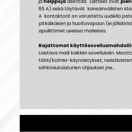
ja
helppoja
asentaa. Laitteet ovat
pien
65 A) sekä täytävät kansainvälisten sta
A kontaktorit on varustettu uudella pate
pitkäikäisen ja huoltovapaan (ei jälkikir
apuliittimet useissa malleissa.
Rajattomat käyttösovellusmahdoll
Loistava malli kaikkiin sovelluksiin. Moo
tähti/kolmio-käynnistykset, resistiiviste
sähköautolaturien ohjaukset jne...