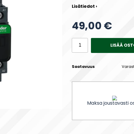
Lisätiedot ›
49,00 €
LISÄÄ OST
Saatavuus
Varas
Maksa joustavasti os