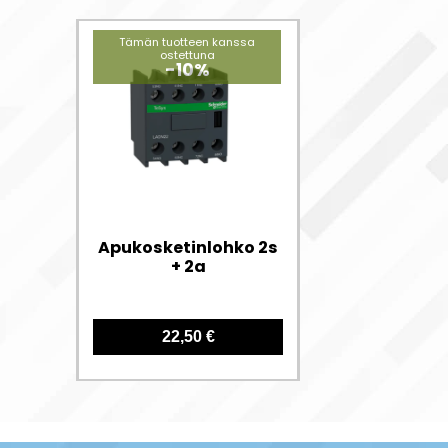
Tämän tuotteen kanssa
ostettuna
-10%
Apukosketinlohko 2s
+ 2a
22,50 €