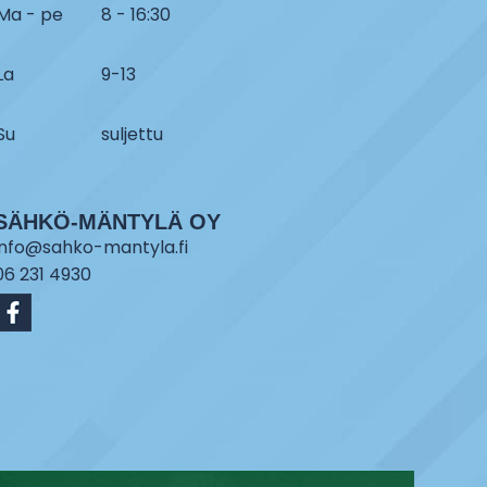
Ma - pe
8 - 16:30
La
9-13
Su
suljettu
SÄHKÖ-MÄNTYLÄ OY
info@sahko-mantyla.fi
06 231 4930