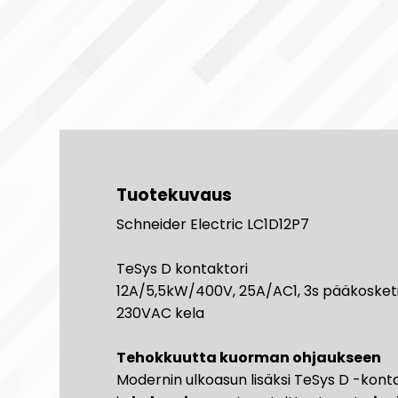
Tuotekuvaus
Schneider Electric LC1D12P7
TeSys D kontaktori
12A/5,5kW/400V, 25A/AC1, 3s pääkosketi
230VAC kela
Tehokkuutta kuorman ohjaukseen
Modernin ulkoasun lisäksi TeSys D -kont