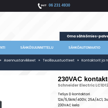
06 231 4930
Oma sähkömies-palve
NTI
SÄHKÖSUUNNITTELU
SÄHKÖAUTOMAATIO
»
»
»
Asennustarvikkeet
Teollisuustuotteet
Kontaktorit ja
230VAC kontakt
Schneider Electric LC1D1
TeSys D kontaktori
12A/5,5kW/400V, 25A/AC1, 3s
230VAC kela