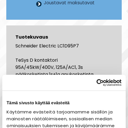
Joustavat maksutavat
Tuotekuvaus
Schneider Electric LC1D95P7
TeSys D kontaktori
95A/45kW/400V, 125A/AC1, 3s
pääkosketinta 1s+1a apukosketinta
230VAC kela
Tehokkuutta kuorman ohjaukseen
Modernin ulkoasun lisäksi TeSys D -
Tämä sivusto käyttää evästeitä
kontaktorit ovat nopeita
Käytämme evästeitä tarjoamamme sisällön ja
ja
helppoja
asentaa. Laitteet
mainosten räätälöimiseen, sosiaalisen median
ovat
pienikokoisia
(leveys 45 mm < 38A
ominaisuuksien tukemiseen ja kävijämäärämme