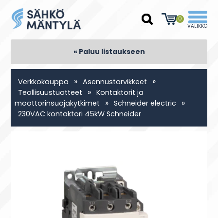
0
« Paluu listaukseen
»
»
Verkkokauppa
Asennustarvikkeet
»
Teollisuustuotteet
Kontaktorit ja
»
»
moottorinsuojakytkimet
Schneider electric
230VAC kontaktori 45kW Schneider