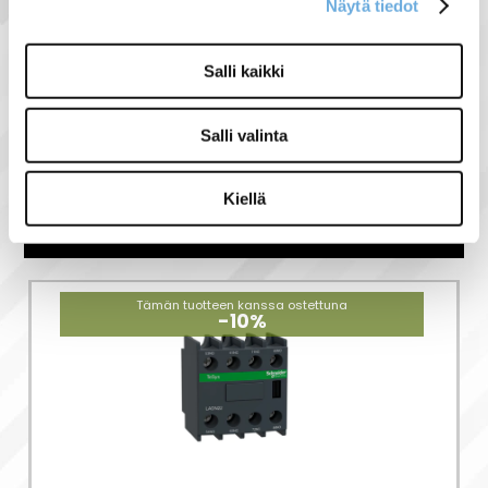
Näytä tiedot
Salli kaikki
Näytä lisää tuotteita
Schneider electric tuoteryhmästä
Salli valinta
Kiellä
Liittyvät tuotteet
Tämän tuotteen kanssa ostettuna
-10%