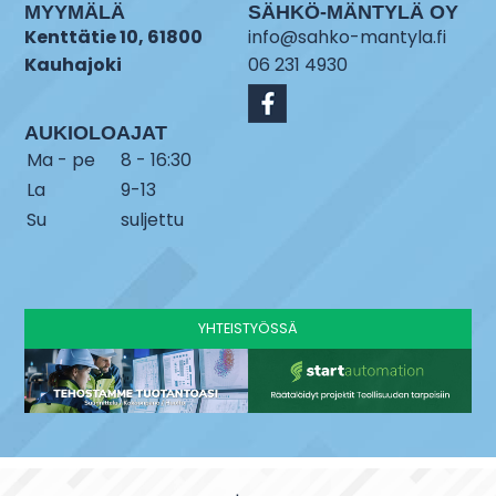
MYYMÄLÄ
SÄHKÖ-MÄNTYLÄ OY
Kenttätie 10, 61800
info@sahko-mantyla.fi
Kauhajoki
06 231 4930
AUKIOLOAJAT
Ma - pe
8 - 16:30
La
9-13
Su
suljettu
YHTEISTYÖSSÄ