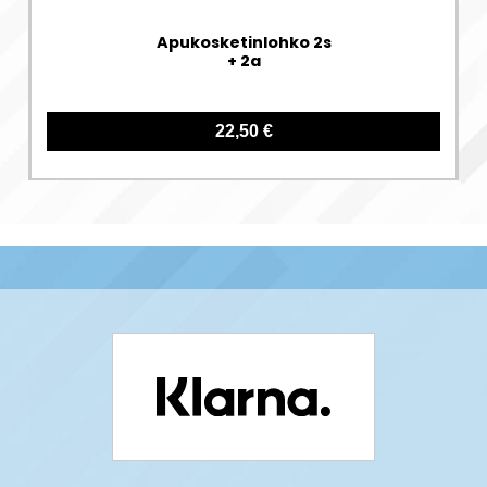
Apukosketinlohko 2s
+ 2a
22,50 €