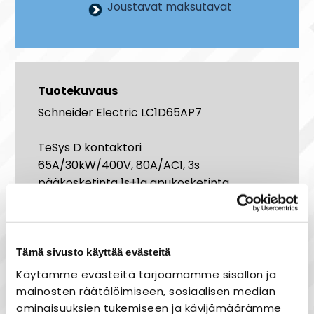
Joustavat maksutavat
Tuotekuvaus
Schneider Electric LC1D65AP7
TeSys D kontaktori
65A/30kW/400V, 80A/AC1, 3s
pääkosketinta 1s+1a apukosketinta
230VAC kela
Tehokkuutta kuorman ohjaukseen
Modernin ulkoasun lisäksi TeSys D -
Tämä sivusto käyttää evästeitä
kontaktorit ovat nopeita
Käytämme evästeitä tarjoamamme sisällön ja
ja
helppoja
asentaa. Laitteet
mainosten räätälöimiseen, sosiaalisen median
ovat
pienikokoisia
(leveys 45 mm < 38A
ominaisuuksien tukemiseen ja kävijämäärämme