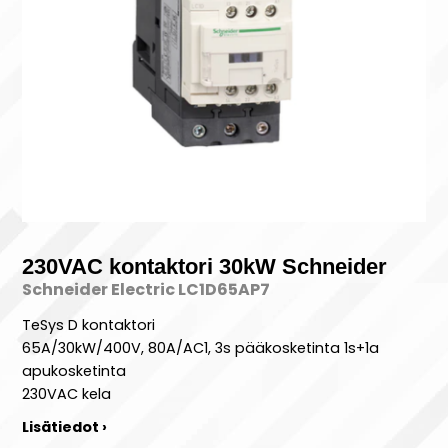
230VAC kontaktori 30kW Schneider
Schneider Electric LC1D65AP7
TeSys D kontaktori
65A/30kW/400V, 80A/AC1, 3s pääkosketinta 1s+1a
apukosketinta
230VAC kela
Lisätiedot ›