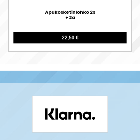
Apukosketinlohko 2s
+ 2a
22,50 €