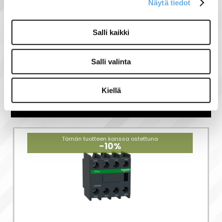
Näytä tiedot
Salli kaikki
Näytä lisää tuotteita
Schneider electric tuoteryhmästä
Salli valinta
Kiellä
Liittyvät tuotteet
Tämän tuotteen kanssa ostettuna
-10%