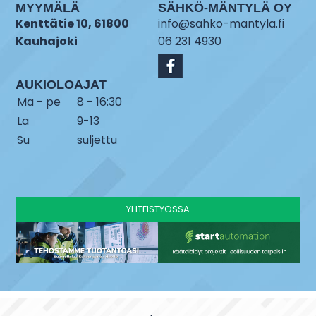
MYYMÄLÄ
SÄHKÖ-MÄNTYLÄ OY
Kenttätie 10, 61800
info@sahko-mantyla.fi
Kauhajoki
06 231 4930
AUKIOLOAJAT
Ma - pe
8 - 16:30
La
9-13
Su
suljettu
YHTEISTYÖSSÄ