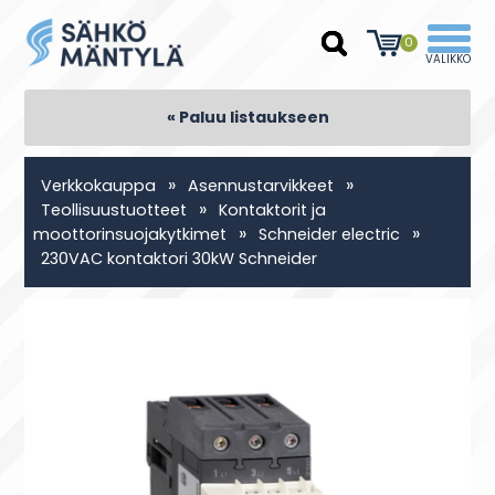
0
« Paluu listaukseen
»
»
Verkkokauppa
Asennustarvikkeet
»
Teollisuustuotteet
Kontaktorit ja
»
»
moottorinsuojakytkimet
Schneider electric
230VAC kontaktori 30kW Schneider