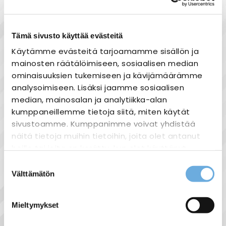
Tämä sivusto käyttää evästeitä
Käytämme evästeitä tarjoamamme sisällön ja
Tuotekuvaus
mainosten räätälöimiseen, sosiaalisen median
Moeller DIL M50 230V
ominaisuuksien tukemiseen ja kävijämäärämme
analysoimiseen. Lisäksi jaamme sosiaalisen
AC-3: 22kW
median, mainosalan ja analytiikka-alan
230V kelajännite
kumppaneillemme tietoja siitä, miten käytät
Lisäkosketinpakat tilattavissa erikseen
sivustoamme. Kumppanimme voivat yhdistää
näitä tietoja muihin tietoihin, joita olet antanut
heille tai joita on kerätty, kun olet käyttänyt
heidän palvelujaan.
Suostumuksen
Välttämätön
valinta
Näytä lisää tuotteita
sahko-
Lisätietoja:
Moeller tuoteryhmästä
mantyla.fi/info/tietosuojaseloste/
Mieltymykset