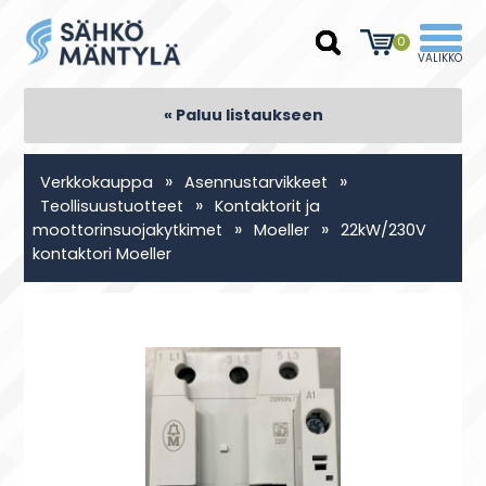
0
« Paluu listaukseen
»
»
Verkkokauppa
Asennustarvikkeet
»
Teollisuustuotteet
Kontaktorit ja
»
»
moottorinsuojakytkimet
Moeller
22kW/230V
kontaktori Moeller