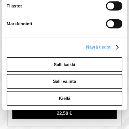
Tilastot
Liittyvät tuotteet
Markkinointi
Tämän tuotteen kanssa ostettuna
-10%
Näytä tiedot
Salli kaikki
Salli valinta
Apukosketinpakka
2s + 2av
Kiellä
22,50 €