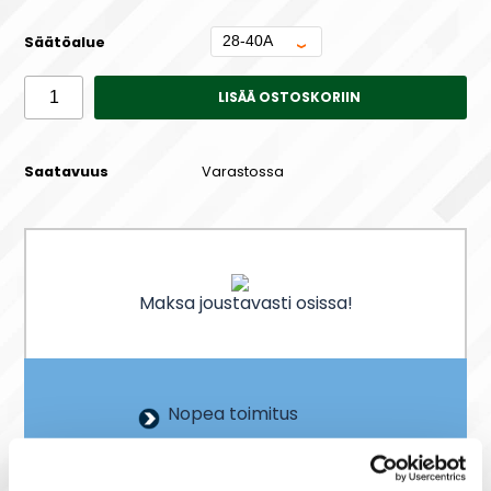
Säätöalue
LISÄÄ OSTOSKORIIN
Saatavuus
Varastossa
Maksa joustavasti osissa!
Nopea toimitus
Heti varastosta
Joustavat maksutavat