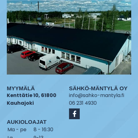
MYYMÄLÄ
SÄHKÖ-MÄNTYLÄ OY
Kenttätie 10, 61800
info@sahko-mantyla.fi
Kauhajoki
06 231 4930
AUKIOLOAJAT
Ma - pe
8 - 16:30
La
9-13