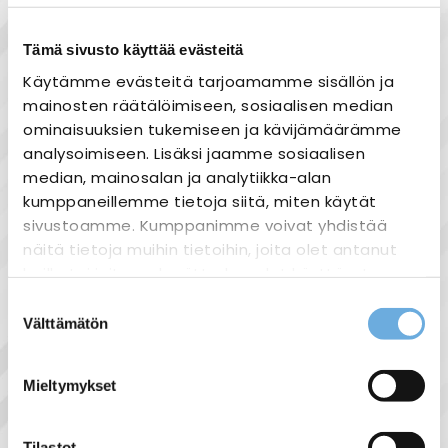
Tämä sivusto käyttää evästeitä
Käytämme evästeitä tarjoamamme sisällön ja
mainosten räätälöimiseen, sosiaalisen median
Tuotekuvaus
ominaisuuksien tukemiseen ja kävijämäärämme
Hyundai UTH65K
analysoimiseen. Lisäksi jaamme sosiaalisen
median, mainosalan ja analytiikka-alan
Hyundai lämpörele
kumppaneillemme tietoja siitä, miten käytät
Sopii Hyundain kontaktoreihin (UMC40,
sivustoamme. Kumppanimme voivat yhdistää
UMC50, UMC62)
näitä tietoja muihin tietoihin, joita olet antanut
heille tai joita on kerätty, kun olet käyttänyt
heidän palvelujaan.
Suostumuksen
Välttämätön
valinta
sahko-
Lisätietoja:
Näytä lisää tuotteita
mantyla.fi/info/tietosuojaseloste/
Mieltymykset
Hyundai tuoteryhmästä
Tilastot