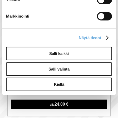
Liittyvät tuotteet
Markkinointi
Näytä tiedot
Salli kaikki
Salli valinta
Hyundai 230V
Kiellä
kontaktori
24,00 €
alk.