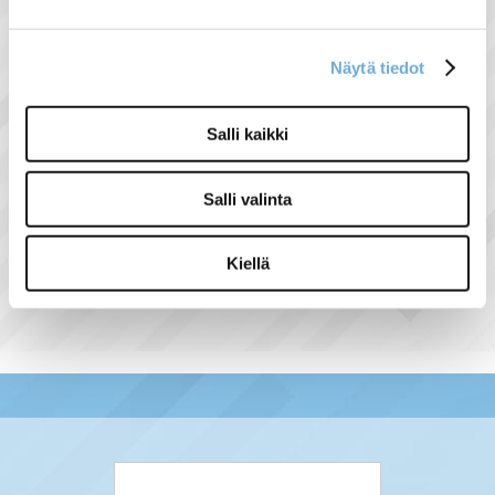
Pääkytkimien lukumäärä (avautuva
kosketin):
0
Pääkytkimien lukumäärä (sulkeutuva
Näytä tiedot
kosketin):
3
Päävirtapiirin liitäntätapa:
Ruuviliitäntä
Salli kaikki
Salli valinta
Näytä lisää tuotteita
ABB tuoteryhmästä
Kiellä