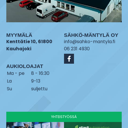
MYYMÄLÄ
SÄHKÖ-MÄNTYLÄ OY
Kenttätie 10, 61800
info@sahko-mantyla.fi
Kauhajoki
06 231 4930
AUKIOLOAJAT
Ma - pe
8 - 16:30
La
9-13
Su
suljettu
YHTEISTYÖSSÄ