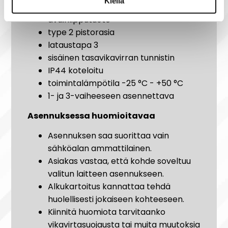
Kiellä
avainlipputuote
type 2 pistorasia
lataustapa 3
sisäinen tasavikavirran tunnistin
IP44 koteloitu
toimintalämpötila -25 °C - +50 °C
1- ja 3-vaiheeseen asennettava
Asennuksessa huomioitavaa
Asennuksen saa suorittaa vain
sähköalan ammattilainen. ​
Asiakas vastaa, että kohde soveltuu
valitun laitteen asennukseen. ​
Alkukartoitus kannattaa tehdä
huolellisesti jokaiseen kohteeseen​.
Kiinnitä huomiota tarvitaanko
vikavirtasuojausta tai muita muutoksia