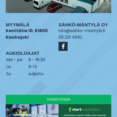
MYYMÄLÄ
SÄHKÖ-MÄNTYLÄ OY
Kenttätie 10, 61800
info@sahko-mantyla.fi
Kauhajoki
06 231 4930
AUKIOLOAJAT
Ma - pe
8 - 16:30
La
9-13
Su
suljettu
YHTEISTYÖSSÄ