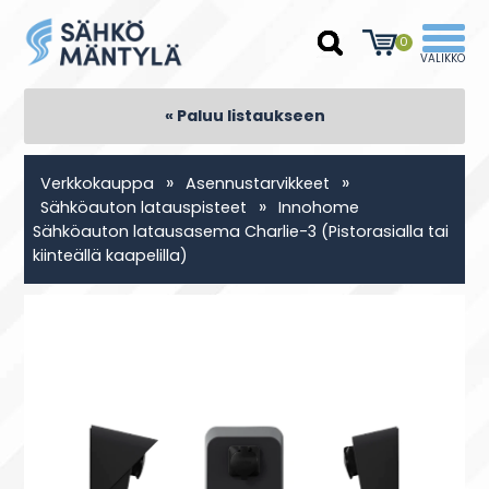
0
« Paluu listaukseen
»
»
Verkkokauppa
Asennustarvikkeet
»
Sähköauton latauspisteet
Innohome
Sähköauton latausasema Charlie-3 (Pistorasialla tai
kiinteällä kaapelilla)