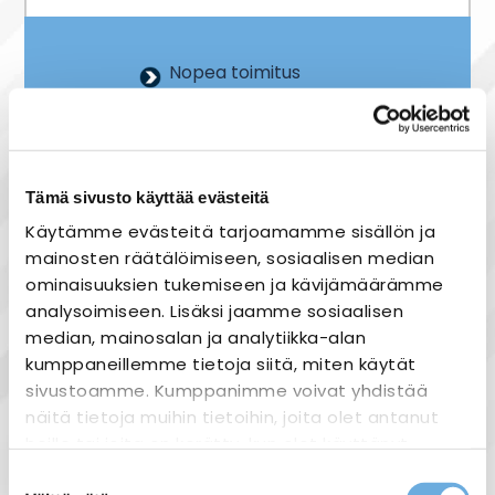
Nopea toimitus
Heti varastosta
Joustavat maksutavat
Tämä sivusto käyttää evästeitä
Käytämme evästeitä tarjoamamme sisällön ja
mainosten räätälöimiseen, sosiaalisen median
Tuotekuvaus
ominaisuuksien tukemiseen ja kävijämäärämme
Charlie 3 sähköauton latausasema
analysoimiseen. Lisäksi jaamme sosiaalisen
Charlie-latausasema on suunniteltu ja
median, mainosalan ja analytiikka-alan
valmistettu Suomessa. Se on turvallinen ja
kumppaneillemme tietoja siitä, miten käytät
tehokas vaihtoehto hybridi- ja
sivustoamme. Kumppanimme voivat yhdistää
täyssähköautojen lataukseen. Charlie on 1-
näitä tietoja muihin tietoihin, joita olet antanut
ja 3-vaiheeseen asennettava, 22 kW
heille tai joita on kerätty, kun olet käyttänyt
enimmäistehon latausasema erityisesti
heidän palvelujaan.
Suostumuksen
kotikäyttöön. Ajoneuvosta riippuen tunnin