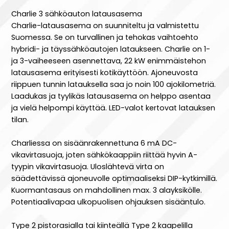
Charlie 3 sähköauton latausasema
Charlie-latausasema on suunniteltu ja valmistettu
Suomessa. Se on turvallinen ja tehokas vaihtoehto
hybridi- ja täyssähköautojen lataukseen. Charlie on 1-
ja 3-vaiheeseen asennettava, 22 kW enimmäistehon
latausasema erityisesti kotikäyttöön. Ajoneuvosta
riippuen tunnin latauksella saa jo noin 100 ajokilometriä.
Laadukas ja tyylikäs latausasema on helppo asentaa
ja vielä helpompi käyttää. LED-valot kertovat latauksen
tilan.
Charliessa on sisäänrakennettuna 6 mA DC-
vikavirtasuoja, joten sähkökaappiin riittää hyvin A-
tyypin vikavirtasuoja. Uloslähtevä virta on
säädettävissä ajoneuvolle optimaaliseksi DIP-kytkimillä.
Kuormantasaus on mahdollinen max. 3 alayksikölle.
Potentiaalivapaa ulkopuolisen ohjauksen sisääntulo.
Type 2 pistorasialla tai kiinteällä Type 2 kaapelilla