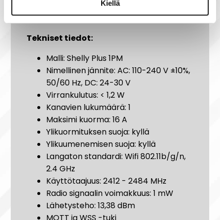
Kiellä
Shelly Cloud -sovellus - Android- ja
iOS -tuki
Tekniset tiedot:
Malli: Shelly Plus 1PM
Nimellinen jännite: AC: 110-240 V ±10%,
50/60 Hz, DC: 24-30 V
Virrankulutus: < 1,2 W
Kanavien lukumäärä: 1
Maksimi kuorma: 16 A
Ylikuormituksen suoja: kyllä
Ylikuumenemisen suoja: kyllä
Langaton standardi: Wifi 802.11b/g/n,
2.4 GHz
Käyttötaajuus: 2412 - 2484 MHz
Radio signaalin voimakkuus: 1 mW
Lähetysteho: 13,38 dBm
MQTT ja WSS -tuki