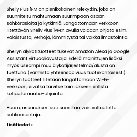
Shelly Plus 1PM on pienikokoinen relekytkin, joka on
suunniteltu mahtumaan suurimpaan osaan
sähkörasioita ja kytkimiä. Langattomaan verkkoon
liitettävän Shelly Plus 1PM:n avulla voidaan ohjata esim.
valaistusta, verhoja, lämmitystä tai vaikka ilmastointia.
Shellyn älykotituotteet tukevat Amazon Alexa ja Google
Assistant virtuaaliavustajia. Edellä mainittujen lisäksi
myös useampi muu älykotijärjestelmä/alusta on
tuettuna (varmista yhteensopivuus tuotekohtaisesti).
Shellyn tuotteet liitetään langattomaan Wi-Fi-
verkkoon, eivätkä tarvitse toimiakseen erillistä
kotiautomaatio-ohjainta.
Huom, asennuksen saa suorittaa vain valtuutettu
sähköasentaja.
Lisätiedot ›