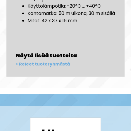
Käyttölämpötila: -20ºC ... +40ºC
Kantomatka: 50 m ulkona, 30 m sisällä
Mitat: 42 x 37 x 16 mm
Näytä lisää tuotteita
Releet tuoteryhmästä