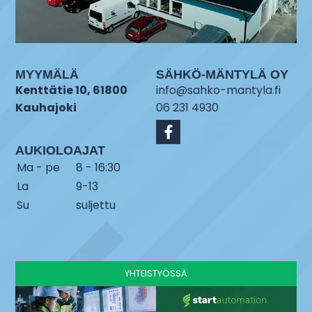
MYYMÄLÄ
SÄHKÖ-MÄNTYLÄ OY
Kenttätie 10, 61800
info@sahko-mantyla.fi
Kauhajoki
06 231 4930
AUKIOLOAJAT
Ma - pe
8 - 16:30
La
9-13
Su
suljettu
YHTEISTYÖSSÄ