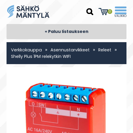
0
« Paluu listaukseen
»
»
»
Verkkokauppa
Asennustarvikkeet
Releet
Shelly Plus 1PM relekytkin WIFI