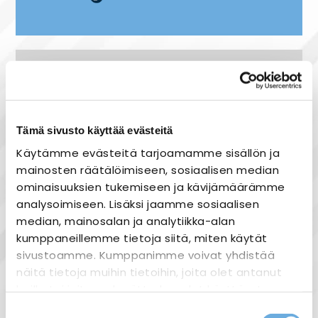
Tuotekuvaus
Shelly Plus 1PM -relekytkin Wi-Fi-verkkoon.
Relekytkimen avulla voidaan ohjata laajaa
Tämä sivusto käyttää evästeitä
valikoimaa erilaisia tuotteita milloin
Käytämme evästeitä tarjoamamme sisällön ja
tahansa ja mistä tahansa. Shellyn
mainosten räätälöimiseen, sosiaalisen median
relekytkin muuttaa tuotteen älykkääksi.
ominaisuuksien tukemiseen ja kävijämäärämme
Shelly Plus 1PM on pienikokoinen relekytkin,
analysoimiseen. Lisäksi jaamme sosiaalisen
joka on suunniteltu mahtumaan
median, mainosalan ja analytiikka-alan
suurimpaan osaan sähkörasioita ja
kumppaneillemme tietoja siitä, miten käytät
kytkimiä. Langattomaan verkkoon
sivustoamme. Kumppanimme voivat yhdistää
liitettävän Shelly Plus 1PM:n avulla voidaan
näitä tietoja muihin tietoihin, joita olet antanut
ohjata esim. valaistusta, verhoja,
heille tai joita on kerätty, kun olet käyttänyt
lämmitystä tai vaikka ilmastointia.
heidän palvelujaan.
Suostumuksen
Shellyn älykotituotteet tukevat Amazon