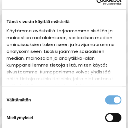
Nopea toimitus
Heti varastosta
Tämä sivusto käyttää evästeitä
Joustavat maksutavat
Käytämme evästeitä tarjoamamme sisällön ja
mainosten räätälöimiseen, sosiaalisen median
ominaisuuksien tukemiseen ja kävijämäärämme
analysoimiseen. Lisäksi jaamme sosiaalisen
Tuotekuvaus
median, mainosalan ja analytiikka-alan
kumppaneillemme tietoja siitä, miten käytät
Potentiaalivapaa rele, joka kytkee kuormia
sivustoamme. Kumppanimme voivat yhdistää
pörssisähkön hintojen perusteella. Rele
näitä tietoja muihin tietoihin, joita olet antanut
aktivoi virransyötön automaattisesti kun
heille tai joita on kerätty, kun olet käyttänyt
sähkö on edullista.
heidän palvelujaan.
TÄRKEIMMÄT
Suostumuksen
Välttämätön
OMINAISUUDET
valinta
sahko-
Lisätietoja:
mantyla.fi/info/tietosuojaseloste/
Kauko-ohjaus ilmaisella Powerant-
Mieltymykset
sovelluksella (Android ja iOS)