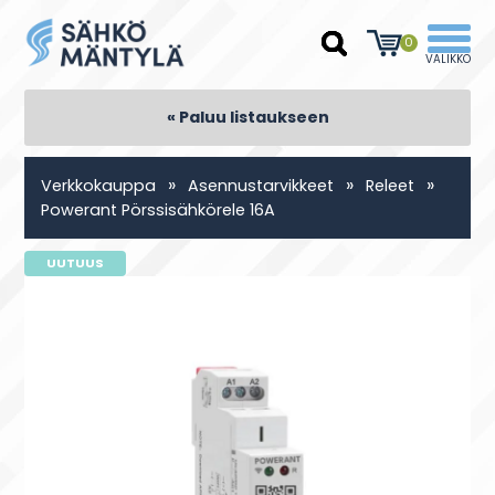
0
« Paluu listaukseen
»
»
»
Verkkokauppa
Asennustarvikkeet
Releet
Powerant Pörssisähkörele 16A
UUTUUS