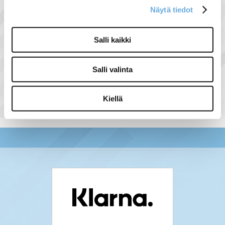
kytkentätapa: pistokepuristin/jousiliitin
Näytä tiedot
Salli kaikki
Näytä lisää tuotteita
Salli valinta
Muut tuoteryhmästä
Kiellä