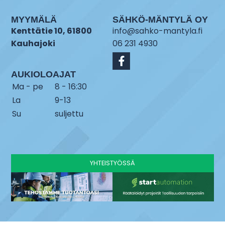
MYYMÄLÄ
SÄHKÖ-MÄNTYLÄ OY
Kenttätie 10, 61800
info@sahko-mantyla.fi
Kauhajoki
06 231 4930
AUKIOLOAJAT
Ma - pe
8 - 16:30
La
9-13
Su
suljettu
YHTEISTYÖSSÄ