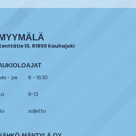
MYYMÄLÄ
Kenttätie 10, 61800 Kauhajoki
AUKIOLOAJAT
Ma - pe
8 - 16:30
La
9-13
Su
suljettu
SÄHKÖ-MÄNTYLÄ OY