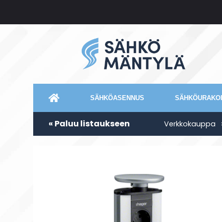
SÄHKÖASENNUS
SÄHKÖURAKOI
« Paluu listaukseen
Verkkokauppa