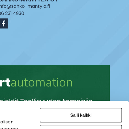
info@sahko-mantyla.fi
06 231 4930
Salli kaikki
alisen
i jaamme