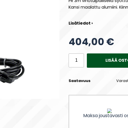
PR 3m vinotulpallisella syöttö
Kansi maalattu alumiini. Kiin
Lisätiedot ›
404,00 €
LISÄÄ OST
Saatavuus
Varas
Maksa joustavasti os