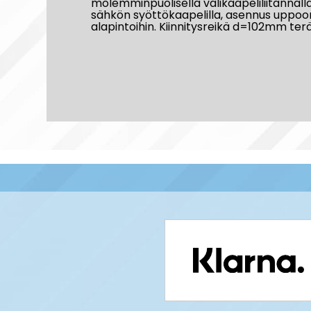
molemminpuolisella välikaapeliliitännäll
sähkön syöttökaapelilla, asennus uppoon
alapintoihin. Kiinnitysreikä d=102mm ter