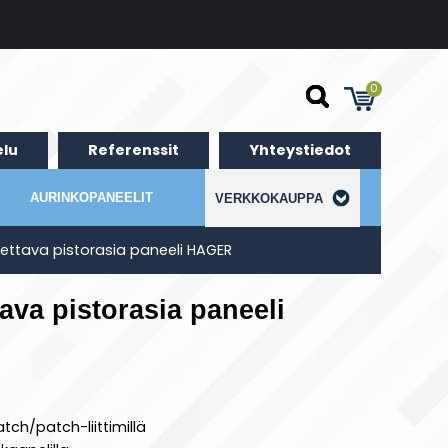
0
lu
Referenssit
Yhteystiedot
AURINKOPANEELIT
VERKKOKAUPPA
ettava pistorasia paneeli HAGER
ava pistorasia paneeli
ch/patch-liittimillä