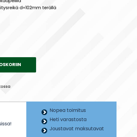
kaapelilla
nitysreikä d=102mm terällä
OSKORIIN
tossa
Nopea toimitus
Heti varastosta
issa!
Joustavat maksutavat