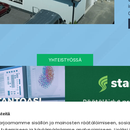
YHTEISTYÖSSÄ
teitä
rjoamamme sisällön ja mainosten räätälöimiseen, sosia
 tukemiseen ja kävijämäärämme analysoimiseen. Lisäks