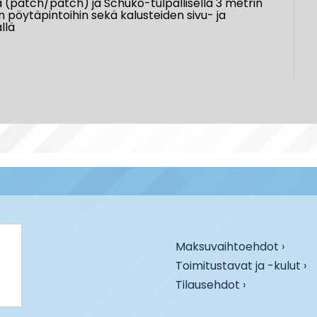
ä (patch/patch) ja Schuko-tulpallisella 3 metrin
 pöytäpintoihin sekä kalusteiden sivu- ja
ällä
Maksuvaihtoehdot ›
Toimitustavat ja -kulut ›
Tilausehdot ›