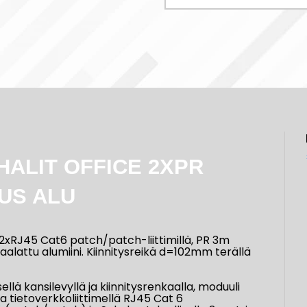
HALIT OFFICE 2XPR
US ALU
xRJ45 Cat6 patch/patch-liittimillä, PR 3m
maalattu alumiini. Kiinnitysreikä d=102mm terällä
lä kansilevyllä ja kiinnitysrenkaalla, moduuli
la tietoverkkoliittimellä RJ45 Cat 6