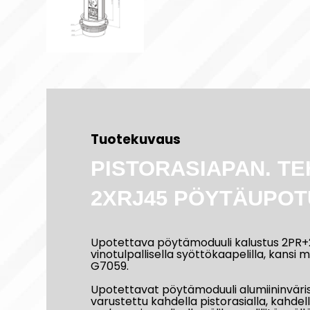
Tuotekuvaus
PISTORASIAPAN. TE
2XRJ45 PÖYTÄUPOT
Upotettava pöytämoduuli kalustus 2PR+2
vinotulpallisella syöttökaapelilla, kansi 
G7059.
Upotettavat pöytämoduuli alumiininvärisel
varustettu kahdella pistorasialla, kahdel