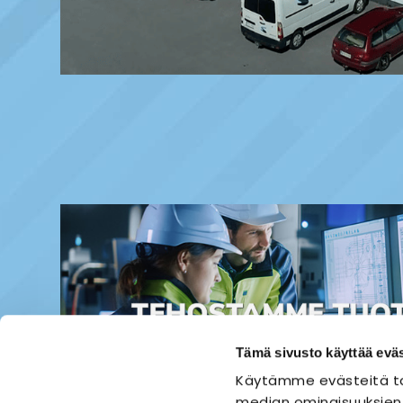
Tämä sivusto käyttää eväs
Käytämme evästeitä ta
median ominaisuuksien