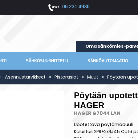
06 231 4930
Oma sähkömies-palve
NTI
SÄHKÖSUUNNITTELU
SÄHKÖAUTOMAATIO
»
»
»
»
Asennustarvikkeet
Pistorasiat
Muut
Pöytään upot
Pöytään upotett
HAGER
HAGER G7044 LAN
Upotettava pöytämoduuli
Kalustus 2PR+2xRJ45 Cat6 pat