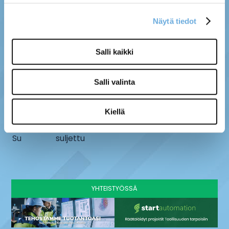
Näytä tiedot
MYYMÄLÄ
SÄHKÖ-MÄNTYLÄ OY
Salli kaikki
Kenttätie 10, 61800
info@sahko-mantyla.fi
Kauhajoki
06 231 4930
Salli valinta
AUKIOLOAJAT
Ma - pe
8 - 16:30
Kiellä
La
9-13
Su
suljettu
YHTEISTYÖSSÄ