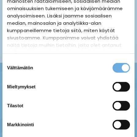
mainosten räätälöimiseen, sosiaalisen median
ominaisuuksien tukemiseen ja kävijämäärämme
analysoimiseen. Lisäksi jaamme sosiaalisen
median, mainosalan ja analytiikka-alan
Palauttaminen ›
Maksuvaihtoehdot ›
kumppaneillemme tietoja siitä, miten käytät
Tietosuojaseloste ›
Toimitustavat ja -kulut ›
sivustoamme. Kumppanimme voivat yhdistää
Asiakaspalaute ›
näitä tietoja muihin tietoihin, joita olet antanut
Tilausehdot ›
heille tai joita on kerätty, kun olet käyttänyt
heidän palvelujaan.
Suostumuksen
Välttämätön
valinta
sahko-
Lisätietoja:
mantyla.fi/info/tietosuojaseloste/
Mieltymykset
Tilastot
Markkinointi