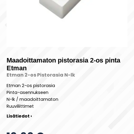
Maadoittamaton pistorasia 2-os pinta
Etman
Etman 2-os Pistorasia N-lk
Etman 2-os pistorasia
Pinta-asennukseen
N-lk / maadoittamaton
Ruuviliittimet
Lisätiedot ›