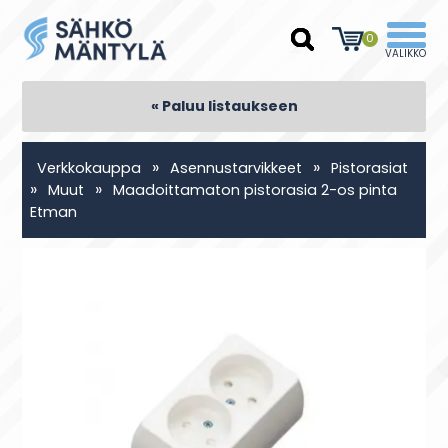
0
« Paluu listaukseen
»
»
Verkkokauppa
Asennustarvikkeet
Pistorasiat
»
»
Muut
Maadoittamaton pistorasia 2-os pinta
Etman