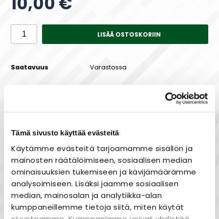
10,00 €
LISÄÄ OSTOSKORIIN
Saatavuus
Varastossa
Maksa joustavasti osissa!
Tämä sivusto käyttää evästeitä
Käytämme evästeitä tarjoamamme sisällön ja
mainosten räätälöimiseen, sosiaalisen median
ominaisuuksien tukemiseen ja kävijämäärämme
Nopea toimitus
analysoimiseen. Lisäksi jaamme sosiaalisen
Heti varastosta
median, mainosalan ja analytiikka-alan
Joustavat maksutavat
kumppaneillemme tietoja siitä, miten käytät
sivustoamme. Kumppanimme voivat yhdistää