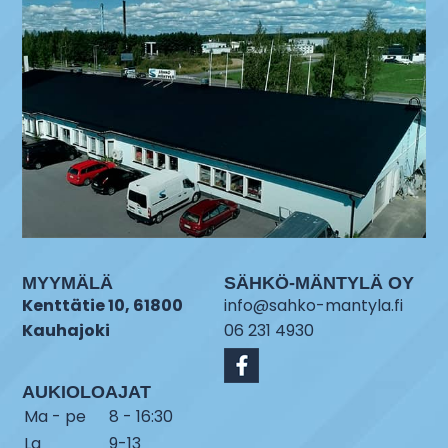
MYYMÄLÄ
SÄHKÖ-MÄNTYLÄ OY
Kenttätie 10, 61800
info@sahko-mantyla.fi
Kauhajoki
06 231 4930
AUKIOLOAJAT
Ma - pe
8 - 16:30
La
9-13