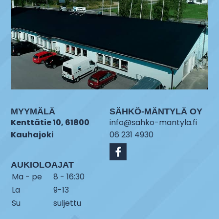
MYYMÄLÄ
SÄHKÖ-MÄNTYLÄ OY
Kenttätie 10, 61800
info@sahko-mantyla.fi
Kauhajoki
06 231 4930
AUKIOLOAJAT
Ma - pe
8 - 16:30
La
9-13
Su
suljettu