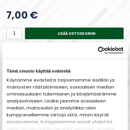
7,00 €
LISÄÄ OSTOSKORIIN
Saatavuus
Varastossa
Tämä sivusto käyttää evästeitä
Käytämme evästeitä tarjoamamme sisällön ja
mainosten räätälöimiseen, sosiaalisen median
Maksa joustavasti osissa!
ominaisuuksien tukemiseen ja kävijämäärämme
analysoimiseen. Lisäksi jaamme sosiaalisen
median, mainosalan ja analytiikka-alan
kumppaneillemme tietoja siitä, miten käytät
Nopea toimitus
sivustoamme. Kumppanimme voivat yhdistää
Heti varastosta
näitä tietoja muihin tietoihin, joita olet antanut