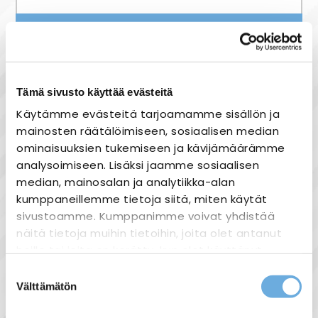
Nopea toimitus
Heti varastosta
Joustavat maksutavat
Tämä sivusto käyttää evästeitä
Käytämme evästeitä tarjoamamme sisällön ja
mainosten räätälöimiseen, sosiaalisen median
ominaisuuksien tukemiseen ja kävijämäärämme
analysoimiseen. Lisäksi jaamme sosiaalisen
Tuotekuvaus
median, mainosalan ja analytiikka-alan
ELKO peitelevyt
kumppaneillemme tietoja siitä, miten käytät
sivustoamme. Kumppanimme voivat yhdistää
2-os, 3-os, 4-os, 5-os
näitä tietoja muihin tietoihin, joita olet antanut
Valkoinen (RAL9010)
heille tai joita on kerätty, kun olet käyttänyt
leveys 84mm
heidän palvelujaan.
Suostumuksen
Välttämätön
valinta
sahko-
Lisätietoja: