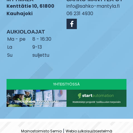
Kenttätie 10, 61800
info@sahko-mantyla.fi
Kauhajoki
06 231 4930
AUKIOLOAJAT
Ma - pe
8 - 16:30
La
9-13
Su
suljettu
YHTEISTYÖSSÄ
|
Mainostoimisto Semio
Webio julkaisujärjestelmä