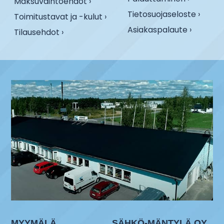
Maksuvaihtoehdot ›
Tietosuojaseloste ›
Toimitustavat ja -kulut ›
Asiakaspalaute ›
Tilausehdot ›
MYYMÄLÄ
SÄHKÖ-MÄNTYLÄ OY