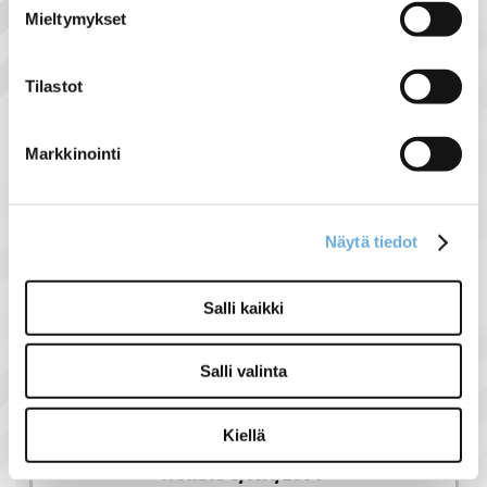
mantyla.fi/info/tietosuojaseloste/
Mieltymykset
Näytä lisää tuotteita
ELKO tuoteryhmästä
Tilastot
Markkinointi
Liittyvät tuotteet
Näytä tiedot
Salli kaikki
Salli valinta
Kiellä
6-KYTKIN ELKO RS
NORDIC 6/16A/250V