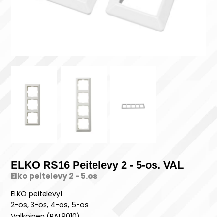
ELKO RS16 Peitelevy 2 - 5-os. VAL
Elko peitelevy 2 - 5.os
ELKO peitelevyt
2-os, 3-os, 4-os, 5-os
Valkoinen (RAL9010)