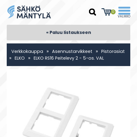
0
« Paluu listaukseen
»
»
Verkkokauppa
Asennustarvikkeet
Pistorasiat
»
»
ELKO
ELKO RS16 Peitelevy 2 - 5-os. VAL