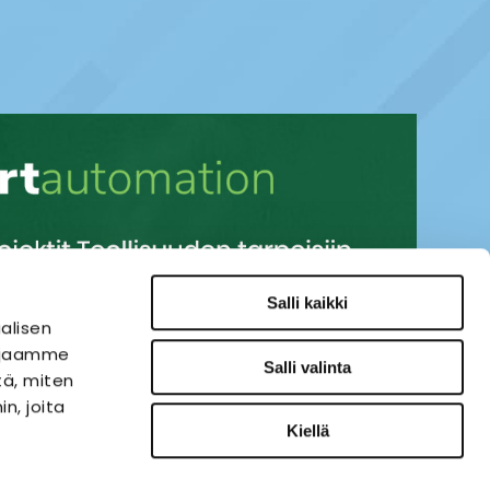
Salli kaikki
alisen
i jaamme
Salli valinta
tä, miten
n, joita
Kiellä
SÄHKÖAUTOMAATIO
VERKKOKAUPPA