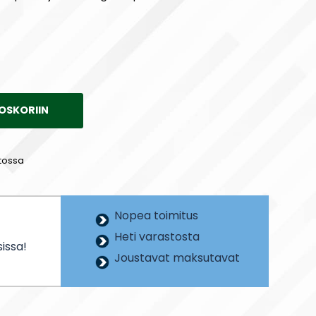
OSKORIIN
tossa
Nopea toimitus
Heti varastosta
issa!
Joustavat maksutavat