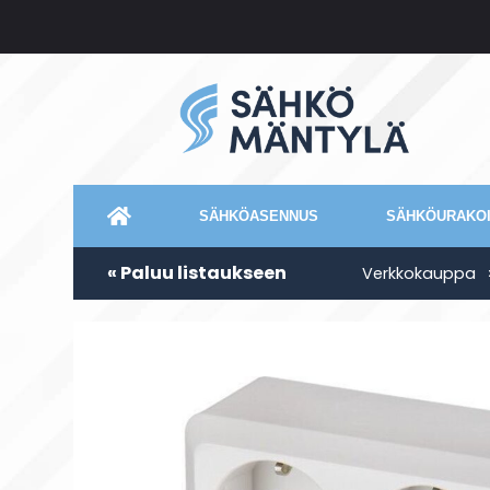
SÄHKÖASENNUS
SÄHKÖURAKOI
« Paluu listaukseen
Verkkokauppa