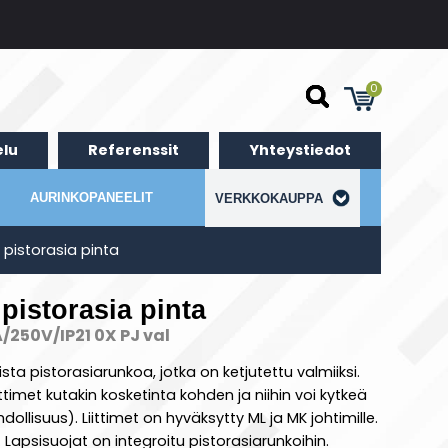
0
lu
Referenssit
Yhteystiedot
AURINKOPANEELIT
VERKKOKAUPPA
 pistorasia pinta
pistorasia pinta
A/250V/IP21 0X PJ val
sta pistorasiarunkoa, jotka on ketjutettu valmiiksi.
timet kutakin kosketinta kohden ja niihin voi kytkeä
lisuus). Liittimet on hyväksytty ML ja MK johtimille.
ä. Lapsisuojat on integroitu pistorasiarunkoihin.