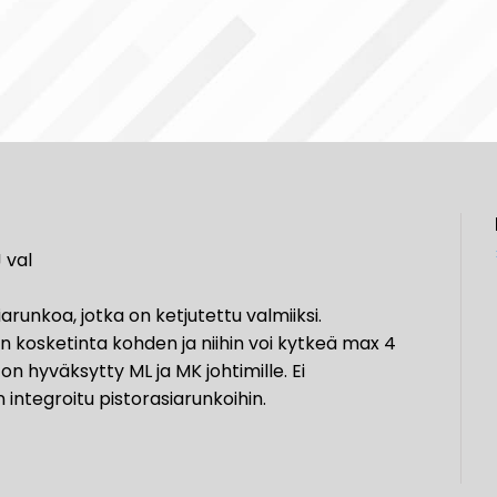
 val
arunkoa, jotka on ketjutettu valmiiksi.
n kosketinta kohden ja niihin voi kytkeä max 4
on hyväksytty ML ja MK johtimille. Ei
n integroitu pistorasiarunkoihin.