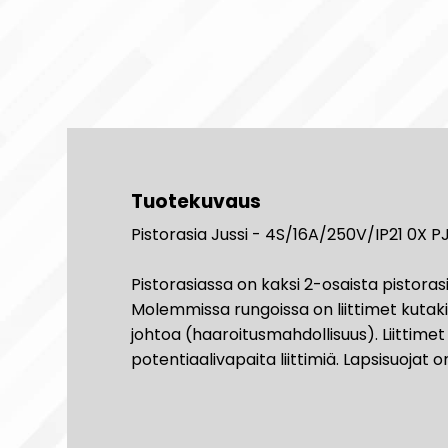
Tuotekuvaus
Pistorasia Jussi - 4S/16A/250V/IP21 0X PJ
Pistorasiassa on kaksi 2-osaista pistorasi
Molemmissa rungoissa on liittimet kutaki
johtoa (haaroitusmahdollisuus). Liittimet 
potentiaalivapaita liittimiä. Lapsisuojat o