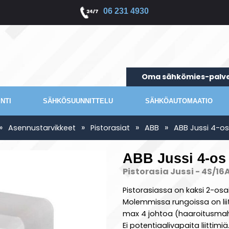
06 231 4930
Oma sähkömies-palve
NTI
SÄHKÖSUUNNITTELU
SÄHKÖAUTOMAATIO
»
»
»
»
Asennustarvikkeet
Pistorasiat
ABB
ABB Jussi 4-os
ABB Jussi 4-os 
Pistorasia Jussi - 4S/16
Pistorasiassa on kaksi 2-osai
Molemmissa rungoissa on liit
max 4 johtoa (haaroitusmahdol
Ei potentiaalivapaita liittimi