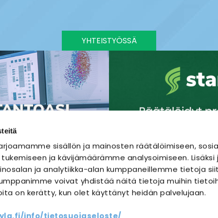
YHTEISTYÖSSÄ
teitä
rjoamamme sisällön ja mainosten räätälöimiseen, sosia
 tukemiseen ja kävijämäärämme analysoimiseen. Lisäks
nosalan ja analytiikka-alan kumppaneillemme tietoja sii
mppanimme voivat yhdistää näitä tietoja muihin tietoihi
joita on kerätty, kun olet käyttänyt heidän palvelujaan.
SÄHKÖURAKOINTI
SÄHKÖSUUNNITTELU
a.fi/info/tietosuojaseloste/