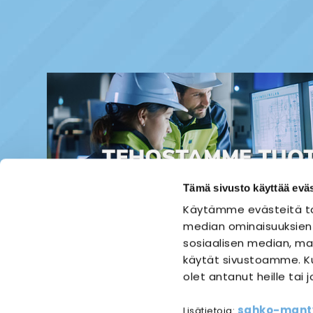
Tämä sivusto käyttää eväs
Käytämme evästeitä ta
median ominaisuuksien
sosiaalisen median, mai
käytät sivustoamme. Ku
olet antanut heille tai 
ETUSIVU
SÄHKÖASENNUS
sahko-mantyl
Lisätietoja: