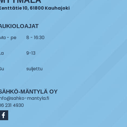
Kenttätie 10, 61800 Kauhajoki
AUKIOLOAJAT
Ma - pe
8 - 16:30
La
9-13
Su
suljettu
SÄHKÖ-MÄNTYLÄ OY
info@sahko-mantyla.fi
06 231 4930