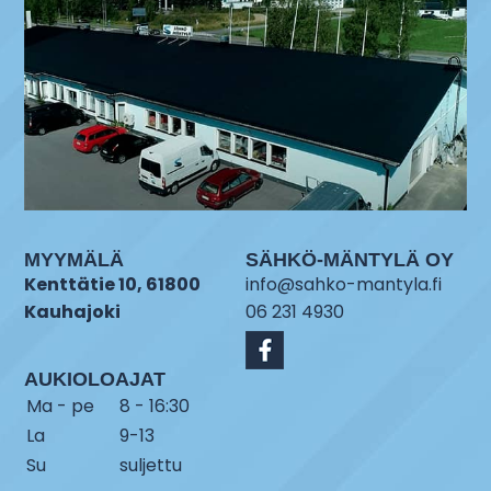
MYYMÄLÄ
SÄHKÖ-MÄNTYLÄ OY
Kenttätie 10, 61800
info@sahko-mantyla.fi
Kauhajoki
06 231 4930
AUKIOLOAJAT
Ma - pe
8 - 16:30
La
9-13
Su
suljettu