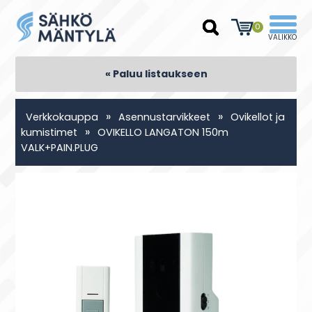
0
« Paluu listaukseen
»
»
Verkkokauppa
Asennustarvikkeet
Ovikellot ja
»
kumistimet
OVIKELLO LANGATON 150m
VALK+PAIN.PLUG