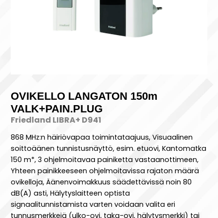
OVIKELLO LANGATON 150m
VALK+PAIN.PLUG
Friedland LIBRA+ D941
868 MHz:n häiriövapaa toimintataajuus, Visuaalinen
soittoäänen tunnistusnäyttö, esim. etuovi, Kantomatka
150 m*, 3 ohjelmoitavaa painiketta vastaanottimeen,
Yhteen painikkeeseen ohjelmoitavissa rajaton määrä
ovikelloja, Äänenvoimakkuus säädettävissä noin 80
dB(A) asti, Hälytyslaitteen optista
signaalitunnistamista varten voidaan valita eri
tunnusmerkkejä (ulko-ovi, taka-ovi, hälytysmerkki) tai