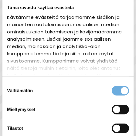
Nopea toimitus
Tämä sivusto käyttää evästeitä
Heti varastosta
Käytämme evästeitä tarjoamamme sisällön ja
mainosten räätälöimiseen, sosiaalisen median
Joustavat maksutavat
ominaisuuksien tukemiseen ja kävijämäärämme
analysoimiseen. Lisäksi jaamme sosiaalisen
median, mainosalan ja analytiikka-alan
kumppaneillemme tietoja siitä, miten käytät
sivustoamme. Kumppanimme voivat yhdistää
Tuotekuvaus
näitä tietoja muihin tietoihin, joita olet antanut
Ovikello langaton LIBRA+ D941 150m
heille tai joita on kerätty, kun olet käyttänyt
VALK+PAIN.PLUG
868 MHz:n häiriövapaa toimintataajuus,
heidän palvelujaan.
Suostumuksen
Visuaalinen soittoäänen tunnistusnäyttö,
Välttämätön
valinta
esim. etuovi, Kantomatka 150 m*, 3
sahko-
Lisätietoja:
ohjelmoitavaa painiketta
mantyla.fi/info/tietosuojaseloste/
vastaanottimeen, Yhteen painikkeeseen
Mieltymykset
ohjelmoitavissa rajaton määrä ovikelloja,
Äänenvoimakkuus säädettävissä noin 80
dB(A) asti, Hälytyslaitteen optista
Tilastot
signaalitunnistamista varten voidaan valita