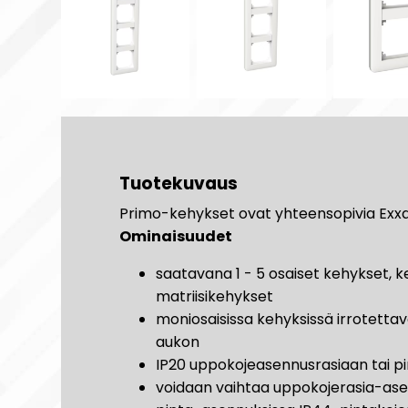
Tuotekuvaus
Primo-kehykset ovat yhteensopivia Exxa
Ominaisuudet
saatavana 1 - 5 osaiset kehykset, k
matriisikehykset
moniosaisissa kehyksissä irrotettava
aukon
IP20 uppokojeasennusrasiaan tai 
voidaan vaihtaa uppokojerasia-asen