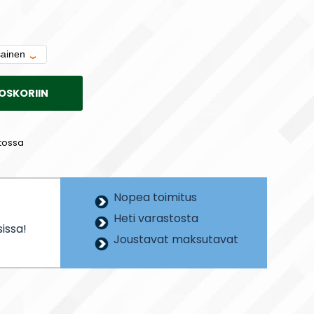
OSKORIIN
tossa
Nopea toimitus
Heti varastosta
issa!
Joustavat maksutavat