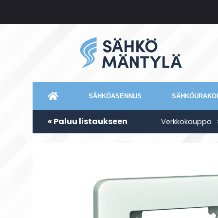
SÄHKÖASENNUS
SÄHKÖURAKOI
« Paluu listaukseen
Verkkokauppa