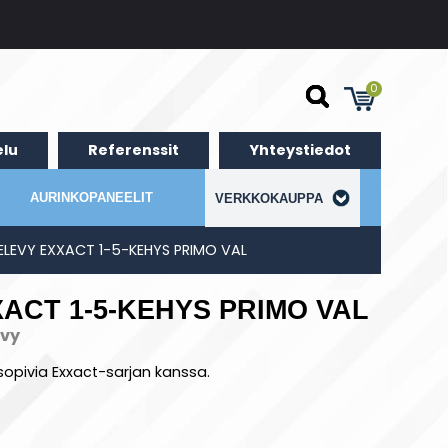
0
lu
Referenssit
Yhteystiedot
AURINKOPANEELIT
VERKKOKAUPPA
TELEVY EXXACT 1-5-KEHYS PRIMO VAL
XACT 1-5-KEHYS PRIMO VAL
evy
opivia Exxact-sarjan kanssa.