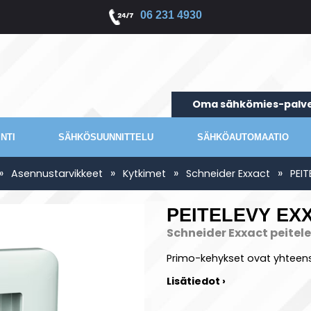
06 231 4930
Oma sähkömies-palve
NTI
SÄHKÖSUUNNITTELU
SÄHKÖAUTOMAATIO
»
»
»
»
Asennustarvikkeet
Kytkimet
Schneider Exxact
PEI
PEITELEVY EX
Schneider Exxact peitel
Primo-kehykset ovat yhteens
Lisätiedot ›