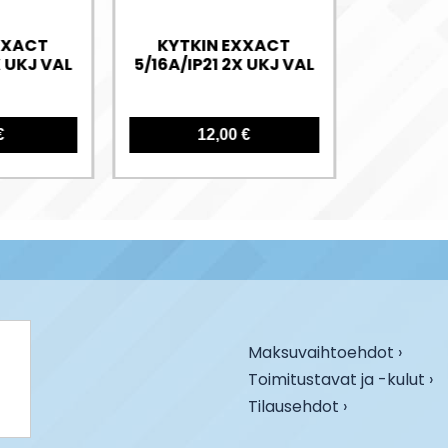
XXACT
KYTKIN EXXACT
X UKJ VAL
5/16A/IP21 2X UKJ VAL
€
12,00 €
Maksuvaihtoehdot ›
Toimitustavat ja -kulut ›
Tilausehdot ›