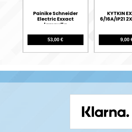
Painike Schneider
KYTKIN E
Electric Exxact
6/16A/IP21 2
lampulla
53,00 €
9,00 