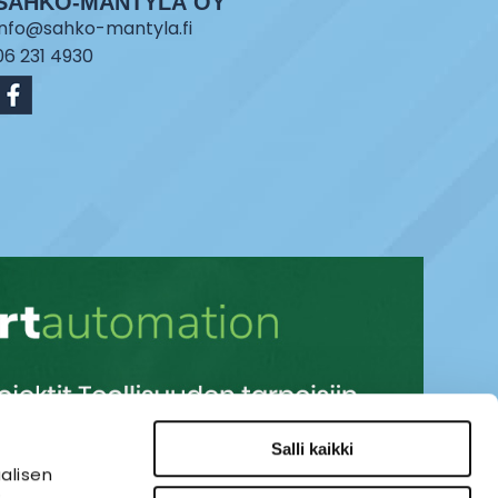
SÄHKÖ-MÄNTYLÄ OY
info@sahko-mantyla.fi
06 231 4930
Salli kaikki
alisen