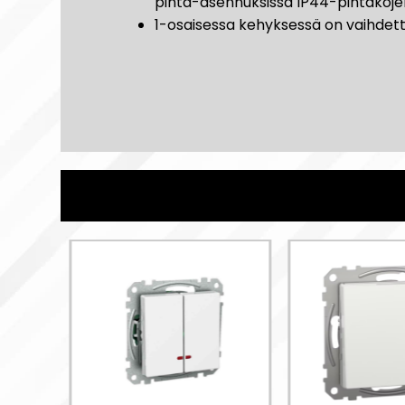
pinta-asennuksissa IP44-pintakojer
1-osaisessa kehyksessä on vaihde