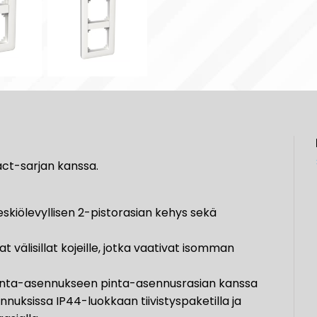
ct-sarjan kanssa.
eskiölevyllisen 2-pistorasian kehys sekä
t välisillat kojeille, jotka vaativat isomman
pinta-asennukseen pinta-asennusrasian kanssa
nuksissa IP44-luokkaan tiivistyspaketilla ja