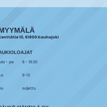
MYYMÄLÄ
Kenttätie 10, 61800 Kauhajoki
AUKIOLOAJAT
Ma - pe
8 - 16:30
La
9-13
Su
suljettu