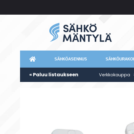
SÄHKÖASENNUS
SÄHKÖURAKOI
« Paluu listaukseen
Verkkokauppa