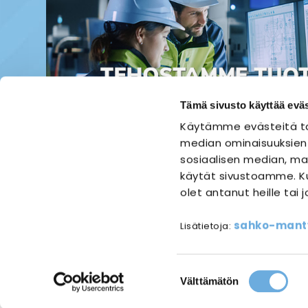
Tämä sivusto käyttää eväs
Käytämme evästeitä ta
median ominaisuuksien
sosiaalisen median, mai
käytät sivustoamme. Ku
olet antanut heille tai 
ETUSIVU
SÄHKÖASENNUS
sahko-mantyl
Lisätietoja:
Referen
Suostumuksen
Välttämätön
valinta