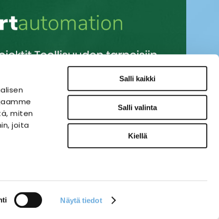
Salli kaikki
alisen
i jaamme
Salli valinta
tä, miten
n, joita
Kiellä
SÄHKÖAUTOMAATIO
VERKKOKAUPPA
ies-palvelu
ti
Näytä tiedot