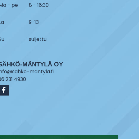
Ma - pe
8 - 16:30
La
9-13
Su
suljettu
SÄHKÖ-MÄNTYLÄ OY
info@sahko-mantyla.fi
06 231 4930