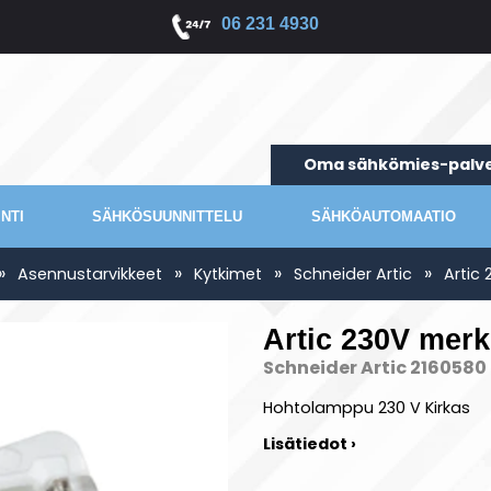
06 231 4930
Oma sähkömies-palve
NTI
SÄHKÖSUUNNITTELU
SÄHKÖAUTOMAATIO
»
»
»
»
Asennustarvikkeet
Kytkimet
Schneider Artic
Artic
Artic 230V mer
Schneider Artic 2160580
Hohtolamppu 230 V Kirkas
Lisätiedot ›