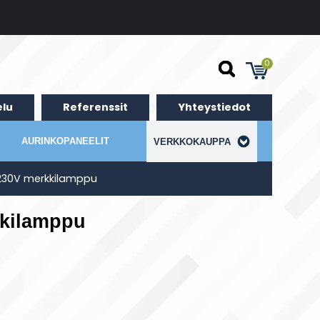
0
lu
Referenssit
Yhteystiedot
AURINKOPANEELIT
VERKKOKAUPPA
 230V merkkilamppu
kkilamppu