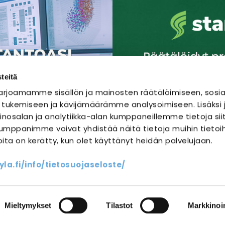
teitä
rjoamamme sisällön ja mainosten räätälöimiseen, sosia
 tukemiseen ja kävijämäärämme analysoimiseen. Lisäks
nosalan ja analytiikka-alan kumppaneillemme tietoja sii
mppanimme voivat yhdistää näitä tietoja muihin tietoihi
joita on kerätty, kun olet käyttänyt heidän palvelujaan.
SÄHKÖURAKOINTI
SÄHKÖSUUNNITTELU
a.fi/info/tietosuojaseloste/
ssit
Yhteystiedot
Oma sähköm
Mieltymykset
Tilastot
Markkinoin
|
Mainostoimisto Semio
Webio julkaisujärjestelmä