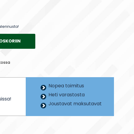
alennusta!
OSKORIIN
tossa
Nopea toimitus
Heti varastosta
issa!
Joustavat maksutavat