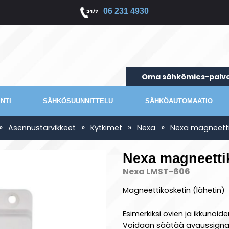
06 231 4930
Oma sähkömies-palve
NTI
SÄHKÖSUUNNITTELU
SÄHKÖAUTOMAATIO
»
»
»
»
Asennustarvikkeet
Kytkimet
Nexa
Nexa magneettik
Nexa magneettik
Nexa LMST-606
Magneettikosketin (lähetin)
Esimerkiksi ovien ja ikkunoid
Voidaan säätää avaussignaali