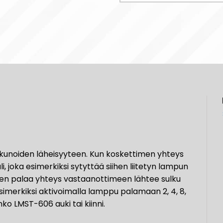
a ikkunoiden läheisyyteen. Kun koskettimen yhteys
 joka esimerkiksi sytyttää siihen liitetyn lampun
een palaa yhteys vastaanottimeen lähtee sulku
esimerkiksi aktivoimalla lamppu palamaan 2, 4, 8,
onko LMST-606 auki tai kiinni.