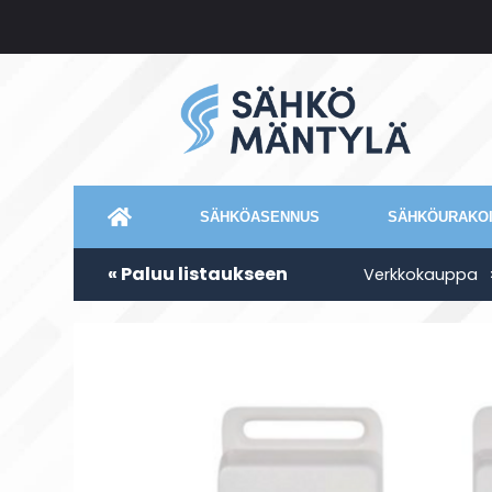
SÄHKÖASENNUS
SÄHKÖURAKOI
« Paluu listaukseen
Verkkokauppa