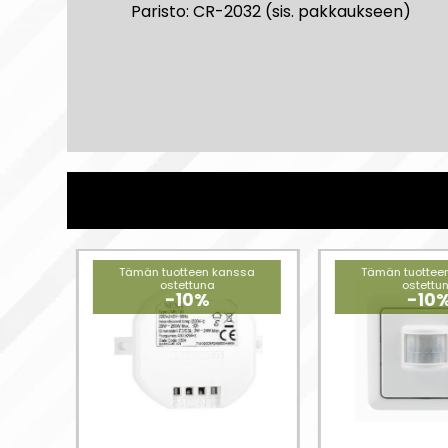
Paristo: CR-2032 (sis. pakkaukseen)
ssa
Tämän tuotteen kanssa
Tämän tuottee
ostettuna
ostettu
-10%
-10