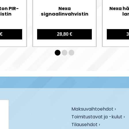
ton PIR-
Nexa
Nexa h
istin
signaalinvahvistin
la
 €
28,80 €
3
Maksuvaihtoehdot ›
Toimitustavat ja -kulut ›
Tilausehdot ›