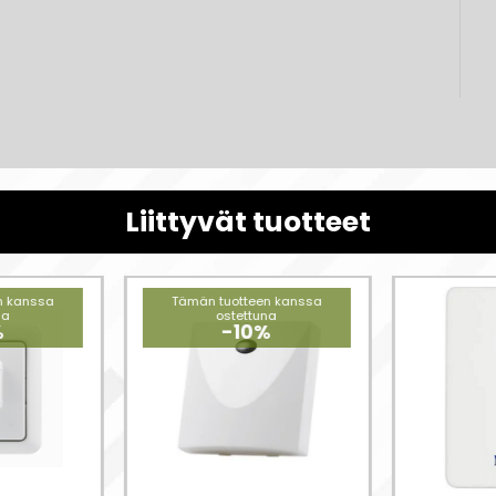
Liittyvät tuotteet
n kanssa
Tämän tuotteen kanssa
na
ostettuna
%
-10%