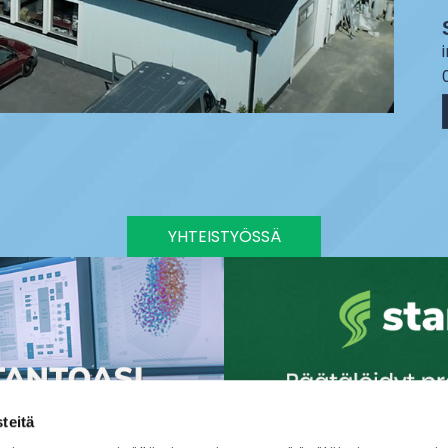
YHTEISTYÖSSÄ
teitä