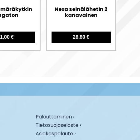
ämäräkytkin
Nexa seinälähetin 2
Nex
ngaton
kanavainen
1,00 €
28,80 €
Palauttaminen ›
Tietosuojaseloste ›
Asiakaspalaute ›