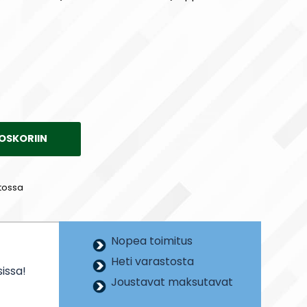
OSKORIIN
tossa
Nopea toimitus
Heti varastosta
issa!
Joustavat maksutavat