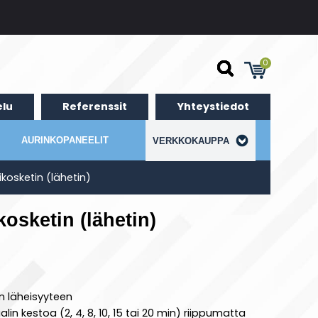
0
lu
Referenssit
Yhteystiedot
AURINKOPANEELIT
VERKKOKAUPPA
osketin (lähetin)
osketin (lähetin)
en läheisyyteen
n kestoa (2, 4, 8, 10, 15 tai 20 min) riippumatta