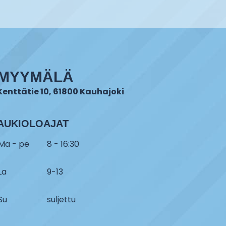
MYYMÄLÄ
Kenttätie 10, 61800 Kauhajoki
AUKIOLOAJAT
Ma - pe
8 - 16:30
La
9-13
Su
suljettu