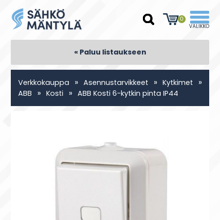
0
« Paluu listaukseen
»
»
»
Verkkokauppa
Asennustarvikkeet
Kytkimet
»
»
ABB
Kosti
ABB Kosti 6-kytkin pinta IP44