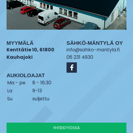
MYYMÄLÄ
SÄHKÖ-MÄNTYLÄ OY
Kenttätie 10, 61800
info@sahko-mantyla.fi
Kauhajoki
06 231 4930
AUKIOLOAJAT
Ma - pe
8 - 16:30
La
9-13
Su
suljettu
YHTEISTYÖSSÄ