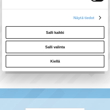
johtimen jatkamiseen tai johtolajin
vaihtamiseen. Merkkivalon
kytkentämahdollisuus. Toimitus sisältää
Näytä tiedot
sekä kirkkaan että valkoisen linssin,
mutta ei sisällä merkkilamppua.
Salli kaikki
Salli valinta
Näytä lisää tuotteita
Kiellä
Kosti tuoteryhmästä