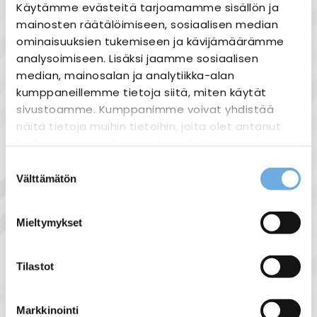
Käytämme evästeitä tarjoamamme sisällön ja
Nopea toimitus
mainosten räätälöimiseen, sosiaalisen median
Heti varastosta
ominaisuuksien tukemiseen ja kävijämäärämme
Joustavat maksutavat
analysoimiseen. Lisäksi jaamme sosiaalisen
median, mainosalan ja analytiikka-alan
kumppaneillemme tietoja siitä, miten käytät
sivustoamme. Kumppanimme voivat yhdistää
näitä tietoja muihin tietoihin, joita olet antanut
Tuotekuvaus
heille tai joita on kerätty, kun olet käyttänyt
heidän palvelujaan.
Kytkin Kosti - 6/16A/250V/IP44 PJ 2X val
Suostumuksen
Välttämätön
valinta
sahko-
Lisätietoja:
Pinta-asennettava umpikoteloitu kytkin
mantyla.fi/info/tietosuojaseloste/
jousiliittimin. Kytkimen rungossa on 2
Mieltymykset
lisäliitintä joita voi käyttää johtimien
jatkamiseen. Liittimiin voi kytkeä max 2
Tilastot
johdinta ja ne on hyväksytty ML ja MK
johtimille. Kotelon pohjassa on
ylimääräinen potentiaalivapaa ruuviliitin
Markkinointi