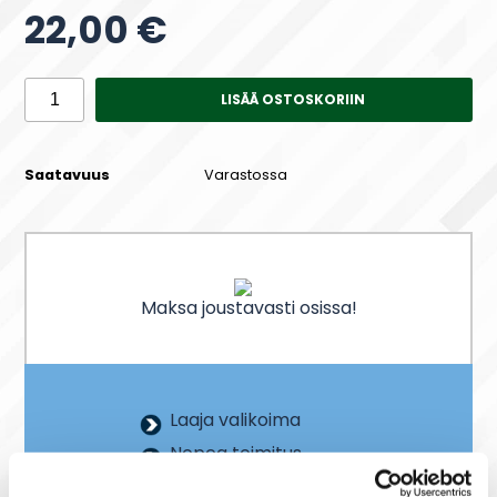
22,00 €
LISÄÄ OSTOSKORIIN
Saatavuus
Varastossa
Maksa joustavasti osissa!
Laaja valikoima
Nopea toimitus
Joustavat maksutavat