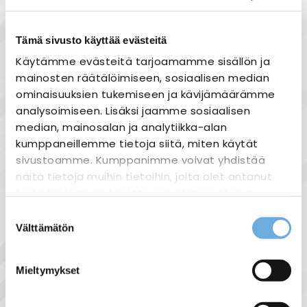
Tämä sivusto käyttää evästeitä
Käytämme evästeitä tarjoamamme sisällön ja
Tuotekuvaus
mainosten räätälöimiseen, sosiaalisen median
ominaisuuksien tukemiseen ja kävijämäärämme
Tekniset tiedot:
analysoimiseen. Lisäksi jaamme sosiaalisen
Hyundai
median, mainosalan ja analytiikka-alan
32A johdonsuojakatkaisija
kumppaneillemme tietoja siitä, miten käytät
Din-kisko kiinnitys
sivustoamme. Kumppanimme voivat yhdistää
C-käyrä
näitä tietoja muihin tietoihin, joita olet antanut
heille tai joita on kerätty, kun olet käyttänyt
heidän palvelujaan.
Suostumuksen
Välttämätön
valinta
sahko-
Lisätietoja:
Näytä lisää tuotteita
mantyla.fi/info/tietosuojaseloste/
Mieltymykset
Hyundai tuoteryhmästä