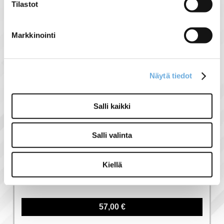
Tilastot
Liittyvät tuotteet
Markkinointi
Näytä tiedot
Salli kaikki
Salli valinta
Kiellä
3-NAP C50 Hyundai
johdonsuojakatkaisija
57,00 €