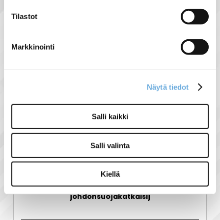
Hyundai tuoteryhmästä
Tilastot
Markkinointi
Liittyvät tuotteet
Näytä tiedot
Salli kaikki
Salli valinta
Kiellä
3-NAP C50 Hyundai
johdonsuojakatkaisija