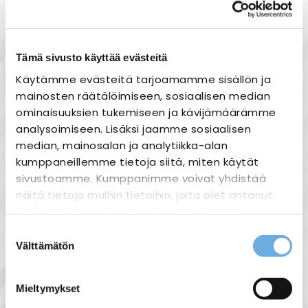
Joustavat maksutavat
Tämä sivusto käyttää evästeitä
Käytämme evästeitä tarjoamamme sisällön ja
Tuotekuvaus
mainosten räätälöimiseen, sosiaalisen median
ominaisuuksien tukemiseen ja kävijämäärämme
Tekniset tiedot:
analysoimiseen. Lisäksi jaamme sosiaalisen
Hyundai
median, mainosalan ja analytiikka-alan
3 x 6A johdonsuojakatkaisija
kumppaneillemme tietoja siitä, miten käytät
3-napainen
sivustoamme. Kumppanimme voivat yhdistää
Din-kisko kiinnitys
näitä tietoja muihin tietoihin, joita olet antanut
heille tai joita on kerätty, kun olet käyttänyt
C-käyrä
heidän palvelujaan.
Suostumuksen
Välttämätön
valinta
sahko-
Lisätietoja:
mantyla.fi/info/tietosuojaseloste/
Mieltymykset
Näytä lisää tuotteita