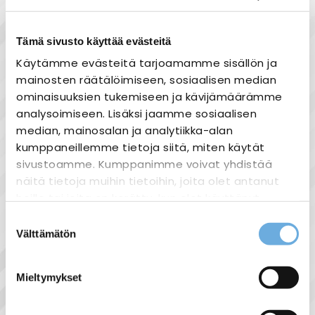
Tämä sivusto käyttää evästeitä
Käytämme evästeitä tarjoamamme sisällön ja
Tuotekuvaus
mainosten räätälöimiseen, sosiaalisen median
ominaisuuksien tukemiseen ja kävijämäärämme
Tekniset tiedot:
analysoimiseen. Lisäksi jaamme sosiaalisen
Hyundai
median, mainosalan ja analytiikka-alan
40A johdonsuojakatkaisija
kumppaneillemme tietoja siitä, miten käytät
Din-kisko kiinnitys
sivustoamme. Kumppanimme voivat yhdistää
C-käyrä
näitä tietoja muihin tietoihin, joita olet antanut
heille tai joita on kerätty, kun olet käyttänyt
heidän palvelujaan.
Suostumuksen
Välttämätön
valinta
sahko-
Lisätietoja:
Näytä lisää tuotteita
mantyla.fi/info/tietosuojaseloste/
Mieltymykset
Hyundai tuoteryhmästä