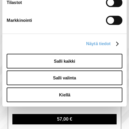
Tilastot
Liittyvät tuotteet
Markkinointi
Näytä tiedot
Salli kaikki
Salli valinta
Kiellä
3-NAP C50 Hyundai
johdonsuojakatkaisija
57,00 €