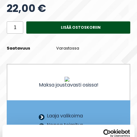
22,00 €
LISÄÄ OSTOSKORIIN
Saatavuus
Varastossa
Maksa joustavasti osissa!
Laaja valikoima
Nopea toimitus
Joustavat maksutavat