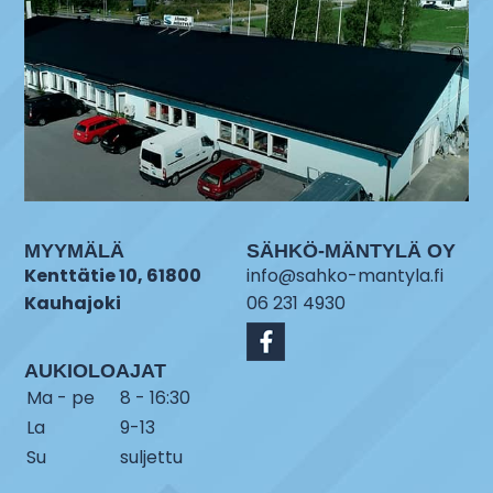
MYYMÄLÄ
SÄHKÖ-MÄNTYLÄ OY
Kenttätie 10, 61800
info@sahko-mantyla.fi
Kauhajoki
06 231 4930
AUKIOLOAJAT
Ma - pe
8 - 16:30
La
9-13
Su
suljettu