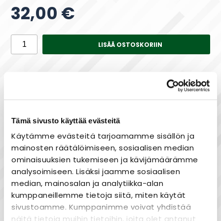
32,00 €
LISÄÄ OSTOSKORIIN
Saatavuus
Varastossa
Tämä sivusto käyttää evästeitä
Käytämme evästeitä tarjoamamme sisällön ja
Maksa joustavasti osissa!
mainosten räätälöimiseen, sosiaalisen median
ominaisuuksien tukemiseen ja kävijämäärämme
analysoimiseen. Lisäksi jaamme sosiaalisen
median, mainosalan ja analytiikka-alan
Nopea toimitus
kumppaneillemme tietoja siitä, miten käytät
Heti varastosta
sivustoamme. Kumppanimme voivat yhdistää
Joustavat maksutavat
näitä tietoja muihin tietoihin, joita olet antanut