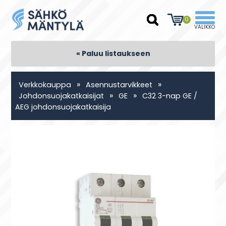
0
« Paluu listaukseen
»
»
Verkkokauppa
Asennustarvikkeet
»
»
Johdonsuojakatkaisijat
GE
C32 3-nap GE /
AEG johdonsuojakatkaisija