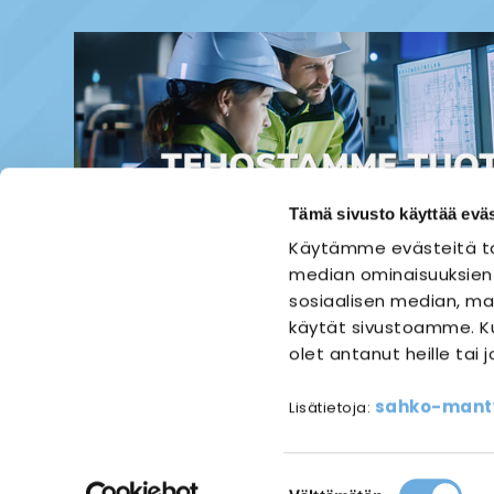
Tämä sivusto käyttää eväs
Käytämme evästeitä ta
median ominaisuuksien
sosiaalisen median, mai
käytät sivustoamme. Ku
olet antanut heille tai 
ETUSIVU
SÄHKÖASENNUS
sahko-mantyl
Lisätietoja:
Referen
Suostumuksen