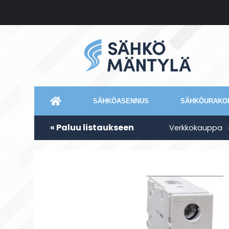
SÄHKÖASENNUS
SÄHKÖURAKOI
« Paluu listaukseen
Verkkokauppa