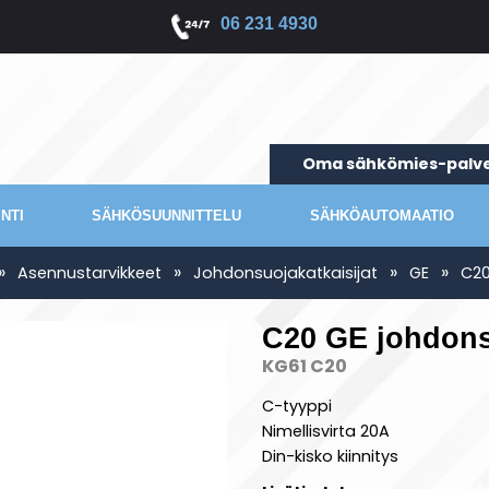
06 231 4930
Oma sähkömies-palve
NTI
SÄHKÖSUUNNITTELU
SÄHKÖAUTOMAATIO
»
»
»
»
Asennustarvikkeet
Johdonsuojakatkaisijat
GE
C20
C20 GE johdons
KG61 C20
C-tyyppi
Nimellisvirta 20A
Din-kisko kiinnitys