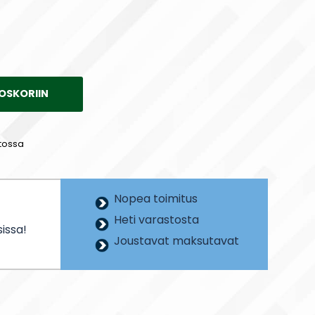
OSKORIIN
tossa
Nopea toimitus
Heti varastosta
issa!
Joustavat maksutavat