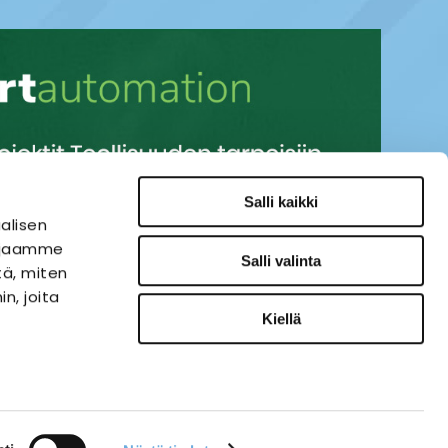
Salli kaikki
alisen
i jaamme
Salli valinta
tä, miten
n, joita
Kiellä
SÄHKÖAUTOMAATIO
VERKKOKAUPPA
ies-palvelu