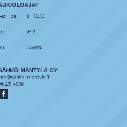
AUKIOLOAJAT
Ma - pe
8 - 16:30
La
9-13
Su
suljettu
SÄHKÖ-MÄNTYLÄ OY
info@sahko-mantyla.fi
06 231 4930