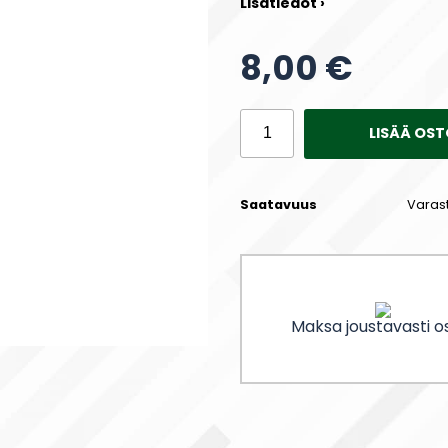
Lisätiedot ›
8,00 €
LISÄÄ OST
Saatavuus
Varas
Maksa joustavasti os