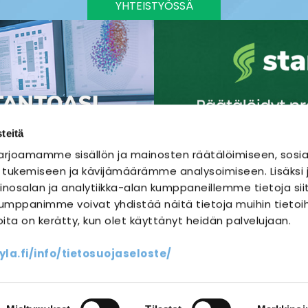
YHTEISTYÖSSÄ
teitä
rjoamamme sisällön ja mainosten räätälöimiseen, sosia
 tukemiseen ja kävijämäärämme analysoimiseen. Lisäks
nosalan ja analytiikka-alan kumppaneillemme tietoja sii
mppanimme voivat yhdistää näitä tietoja muihin tietoihi
joita on kerätty, kun olet käyttänyt heidän palvelujaan.
SÄHKÖURAKOINTI
SÄHKÖSUUNNITTELU
a.fi/info/tietosuojaseloste/
ssit
Yhteystiedot
Oma sähköm