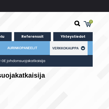
0
lu
Referenssit
Yhteystiedot
AURINKOPANEELIT
VERKKOKAUPPA
 GE johdonsuojakatkaisija
uojakatkaisija