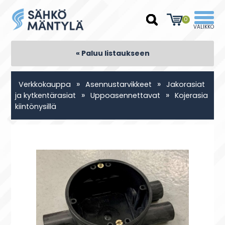
0
« Paluu listaukseen
»
»
Verkkokauppa
Asennustarvikkeet
Jakorasiat
»
»
ja kytkentärasiat
Uppoasennettavat
Kojerasia
kiintönysillä