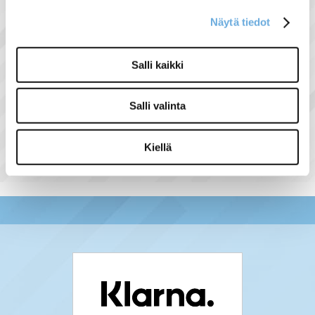
Pituus nysineen 12cm
Korkeus 4,8cm
Näytä tiedot
Salli kaikki
Näytä lisää tuotteita
Salli valinta
Uppoasennettavat tuoteryhmästä
Kiellä