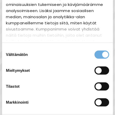
ominaisuuksien tukemiseen ja kävijämäärämme
analysoimiseen. Lisäksi jaamme sosiaalisen
median, mainosalan ja analytiikka-alan
Nopea toimitus
kumppaneillemme tietoja siitä, miten käytät
sivustoamme. Kumppanimme voivat yhdistää
Heti varastosta
näitä tietoja muihin tietoihin, joita olet antanut
Joustavat maksutavat
heille tai joita on kerätty, kun olet käyttänyt
heidän palvelujaan.
Suostumuksen
Välttämätön
valinta
sahko-
Lisätietoja:
mantyla.fi/info/tietosuojaseloste/
Tuotekuvaus
Mieltymykset
Ensto AU4.2
Kiintonysäkojerasia
Tilastot
3kpl 16mm putkinysälähtöjä
2kpl läpivientiaihioita putki- tai
Markkinointi
vedonpoistajanysälle
Leveys 7cm