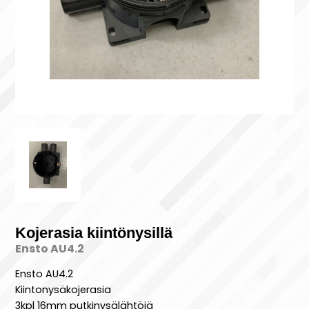
Kojerasia kiintönysillä
Ensto AU4.2
Ensto AU4.2
Kiintonysäkojerasia
3kpl 16mm putkinysälähtöjä