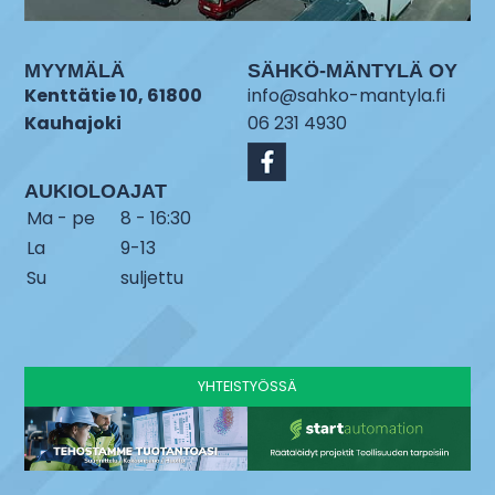
MYYMÄLÄ
SÄHKÖ-MÄNTYLÄ OY
Kenttätie 10, 61800
info@sahko-mantyla.fi
Kauhajoki
06 231 4930
AUKIOLOAJAT
Ma - pe
8 - 16:30
La
9-13
Su
suljettu
YHTEISTYÖSSÄ