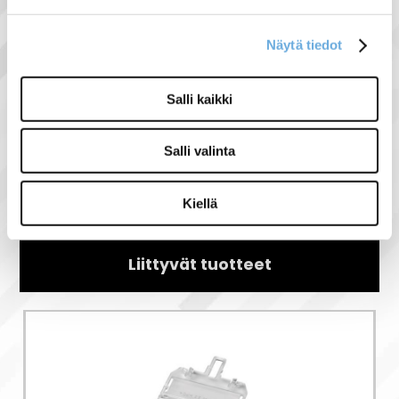
kollektiivisena ilmaisimena.
Näytä tiedot
Salli kaikki
Salli valinta
Näytä lisää tuotteita
Siemens tuoteryhmästä
Kiellä
Liittyvät tuotteet