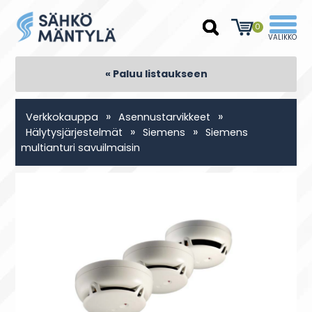
0
« Paluu listaukseen
»
»
Verkkokauppa
Asennustarvikkeet
»
»
Hälytysjärjestelmät
Siemens
Siemens
multianturi savuilmaisin