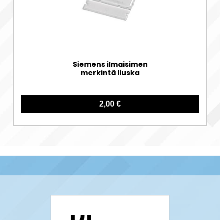
Siemens ilmaisimen
merkintä liuska
2,00 €