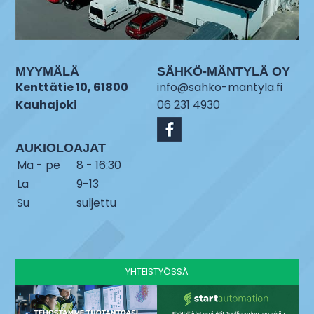
MYYMÄLÄ
SÄHKÖ-MÄNTYLÄ OY
Kenttätie 10, 61800
info@sahko-mantyla.fi
Kauhajoki
06 231 4930
AUKIOLOAJAT
Ma - pe
8 - 16:30
La
9-13
Su
suljettu
YHTEISTYÖSSÄ