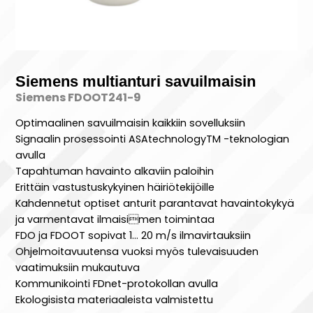
Siemens multianturi savuilmaisin
Siemens FDOOT241-9
Optimaalinen savuilmaisin kaikkiin sovelluksiin
Signaalin prosessointi ASAtechnologyTM -teknologian
avulla
Tapahtuman havainto alkaviin paloihin
Erittäin vastustuskykyinen häiriötekijöille
Kahdennetut optiset anturit parantavat havaintokykyä
ja varmentavat ilmaisimen toimintaa
FDO ja FDOOT sopivat 1… 20 m/s ilmavirtauksiin
Ohjelmoitavuutensa vuoksi myös tulevaisuuden
vaatimuksiin mukautuva
Kommunikointi FDnet-protokollan avulla
Ekologisista materiaaleista valmistettu