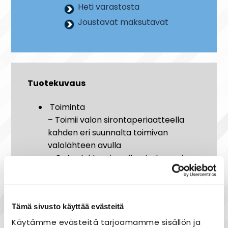
Heti varastosta
Joustavat maksutavat
Tuotekuvaus
Toiminta
– Toimii valon sirontaperiaatteella
kahden eri suunnalta toimivan
valolähteen avulla
– Optoelektroninen ilmaisukammio
eristää haitallisen valon, mutta
huomaa silti sekä tummat että
vaaleat savuhiukkaset
Tämä sivusto käyttää evästeitä
– Kaksi ylimääräistä lämpötunnistinta
lisäävät ilmaisimen immuniteettia
Käytämme evästeitä tarjoamamme sisällön ja