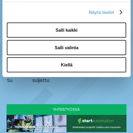
Näytä tiedot
MYYMÄLÄ
SÄHKÖ-MÄNTYLÄ OY
Salli kaikki
Kenttätie 10, 61800
info@sahko-mantyla.fi
Kauhajoki
06 231 4930
Salli valinta
AUKIOLOAJAT
Ma - pe
8 - 16:30
Kiellä
La
9-13
Su
suljettu
YHTEISTYÖSSÄ