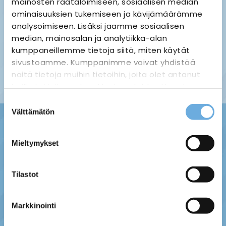
mainosten räätälöimiseen, sosiaalisen median
ominaisuuksien tukemiseen ja kävijämäärämme
analysoimiseen. Lisäksi jaamme sosiaalisen
median, mainosalan ja analytiikka-alan
Palauttaminen ›
Maksuvaihtoehdot ›
kumppaneillemme tietoja siitä, miten käytät
Tietosuojaseloste ›
Toimitustavat ja -kulut ›
sivustoamme. Kumppanimme voivat yhdistää
Asiakaspalaute ›
näitä tietoja muihin tietoihin, joita olet antanut
Tilausehdot ›
heille tai joita on kerätty, kun olet käyttänyt
heidän palvelujaan.
Suostumuksen
Välttämätön
valinta
sahko-
Lisätietoja:
mantyla.fi/info/tietosuojaseloste/
Mieltymykset
Tilastot
Markkinointi