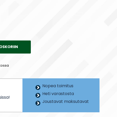
OSKORIIN
tossa
Nopea toimitus
Heti varastosta
issa!
Joustavat maksutavat