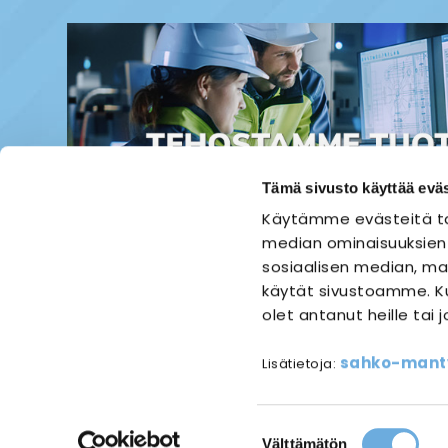
Tämä sivusto käyttää eväs
Käytämme evästeitä ta
median ominaisuuksien
sosiaalisen median, mai
käytät sivustoamme. Ku
olet antanut heille tai 
ETUSIVU
SÄHKÖASENNUS
sahko-mantyl
Lisätietoja:
Referen
Suostumuksen
Välttämätön