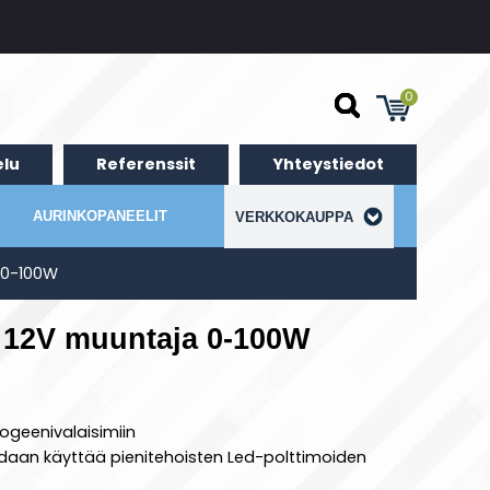
0
lu
Referenssit
Yhteystiedot
AURINKOPANEELIT
VERKKOKAUPPA
 0-100W
 12V muuntaja 0-100W
logeenivalaisimiin
idaan käyttää pienitehoisten Led-polttimoiden