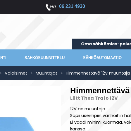
06 231 4930
Oma sähkömies-palve
NTI
SÄHKÖSUUNNITTELU
SÄHKÖAUTOMAATIO
»
»
»
Valaisimet
Muuntajat
Himmennettävä 12V muuntaja
Himmennettävä
Llitt Thea Trafo 12V
12V ac muuntaja
Sopii useimpiin vanhoihin ha
Ei vaadi minimi kuormaa, vo
kanssa.