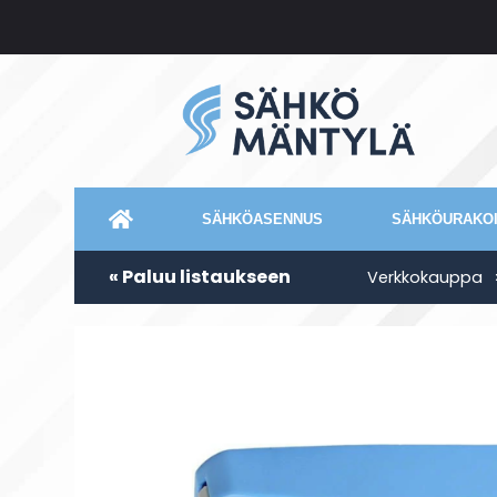
SÄHKÖASENNUS
SÄHKÖURAKOI
« Paluu listaukseen
Verkkokauppa