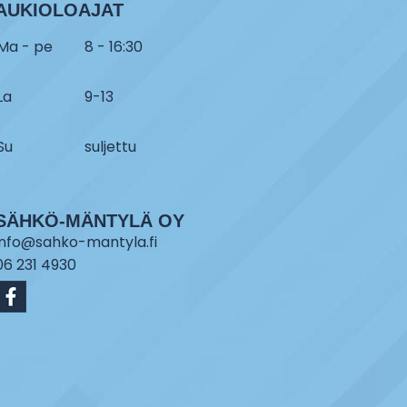
AUKIOLOAJAT
Ma - pe
8 - 16:30
La
9-13
Su
suljettu
SÄHKÖ-MÄNTYLÄ OY
info@sahko-mantyla.fi
06 231 4930