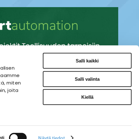
Salli kaikki
alisen
i jaamme
Salli valinta
tä, miten
n, joita
Kiellä
SÄHKÖAUTOMAATIO
VERKKOKAUPPA
ies-palvelu
ti
Näytä tiedot