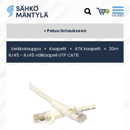
0
« Paluu listaukseen
»
»
»
Verkkokauppa
Kaapelit
ATK kaapelit
20m
RJ45 - RJ45 välikaapeli UTP CAT6