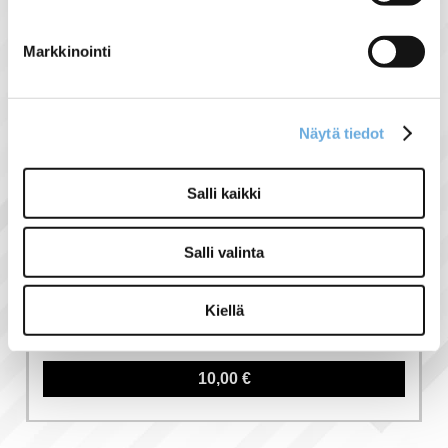
Liittyvät tuotteet
Markkinointi
Näytä tiedot
Salli kaikki
Salli valinta
RJ45 DIN-
kiskokiinnike
Kiellä
runkoliittimelle
10,00 €