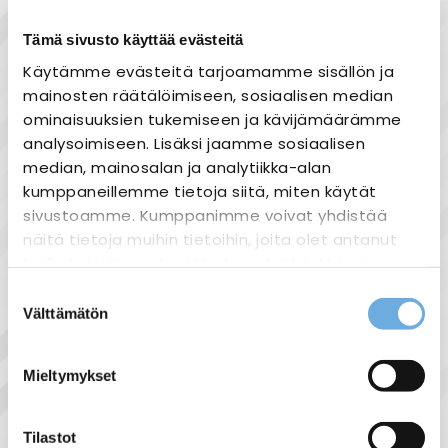
eli moldatut murtosuojat. Valetut
Tämä sivusto käyttää evästeitä
murtosuojat ovat kapeita, joten ne
mahtuvat hyvin kytkinportteihin.
Käytämme evästeitä tarjoamamme sisällön ja
Laitekaapelit on myös helppo asentaa
mainosten räätälöimiseen, sosiaalisen median
ominaisuuksien tukemiseen ja kävijämäärämme
rasioihin, joissa liittimet ovat normaalia
analysoimiseen. Lisäksi jaamme sosiaalisen
syvemmällä. Murtosuojaus on tukeva eikä
median, mainosalan ja analytiikka-alan
irtoa, vaikka kaapeleita taivutetaan. Näistä
kumppaneillemme tietoja siitä, miten käytät
laitekaapeleista käytetään myös nimeä
sivustoamme. Kumppanimme voivat yhdistää
ethernetkaapeli.
näitä tietoja muihin tietoihin, joita olet antanut
heille tai joita on kerätty, kun olet käyttänyt
heidän palvelujaan.
Suostumuksen
Välttämätön
valinta
sahko-
Näytä lisää tuotteita
Lisätietoja:
mantyla.fi/info/tietosuojaseloste/
ATK kaapelit tuoteryhmästä
Mieltymykset
Tilastot