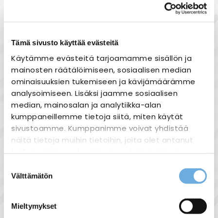
Maksa joustavasti osissa!
Tämä sivusto käyttää evästeitä
Käytämme evästeitä tarjoamamme sisällön ja
Toimitusaika 2-4 päivää
mainosten räätälöimiseen, sosiaalisen median
ominaisuuksien tukemiseen ja kävijämäärämme
Toimituskulut alk 0 eur
analysoimiseen. Lisäksi jaamme sosiaalisen
Monipuoliset maksutavat
median, mainosalan ja analytiikka-alan
kumppaneillemme tietoja siitä, miten käytät
sivustoamme. Kumppanimme voivat yhdistää
näitä tietoja muihin tietoihin, joita olet antanut
heille tai joita on kerätty, kun olet käyttänyt
Tuotekuvaus
heidän palvelujaan.
Suostumuksen
Välttämätön
valinta
sahko-
Lisätietoja:
mantyla.fi/info/tietosuojaseloste/
Mieltymykset
Näytä lisää tuotteita