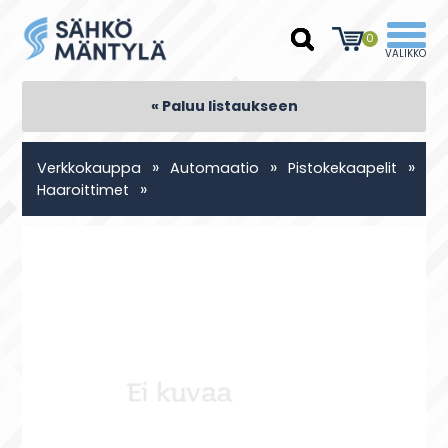
0
« Paluu listaukseen
»
»
»
Verkkokauppa
Automaatio
Pistokekaapelit
»
Haaroittimet