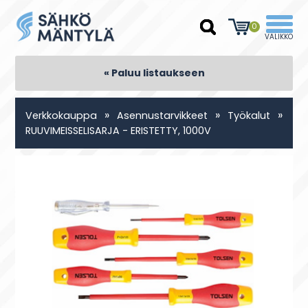
0
« Paluu listaukseen
»
»
»
Verkkokauppa
Asennustarvikkeet
Työkalut
RUUVIMEISSELISARJA - ERISTETTY, 1000V