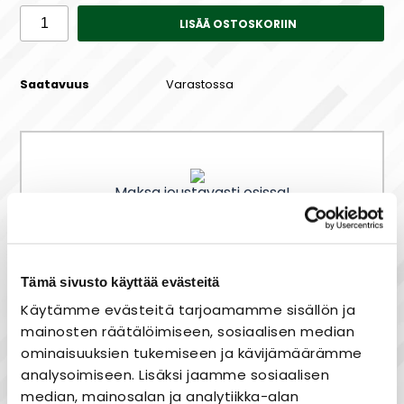
LISÄÄ OSTOSKORIIN
Saatavuus
Varastossa
Maksa joustavasti osissa!
Tämä sivusto käyttää evästeitä
Nopea toimitus
Käytämme evästeitä tarjoamamme sisällön ja
Heti varastosta
mainosten räätälöimiseen, sosiaalisen median
Joustavat maksutavat
ominaisuuksien tukemiseen ja kävijämäärämme
analysoimiseen. Lisäksi jaamme sosiaalisen
median, mainosalan ja analytiikka-alan