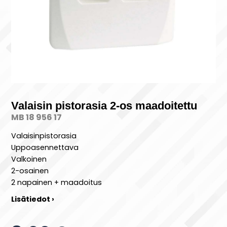
Valaisin pistorasia 2-os maadoitettu
MB 18 956 17
Valaisinpistorasia
Uppoasennettava
Valkoinen
2-osainen
2 napainen + maadoitus
Lisätiedot ›