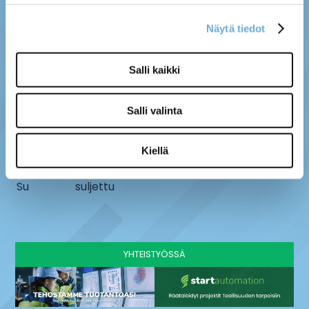
Näytä tiedot
MYYMÄLÄ
SÄHKÖ-MÄNTYLÄ OY
Salli kaikki
Kenttätie 10, 61800
info@sahko-mantyla.fi
Kauhajoki
06 231 4930
Salli valinta
AUKIOLOAJAT
Ma - pe
8 - 16:30
Kiellä
La
9-13
Su
suljettu
YHTEISTYÖSSÄ