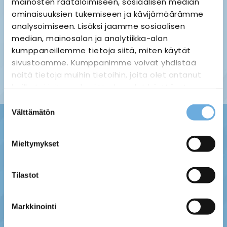
mainosten räätälöimiseen, sosiaalisen median
ominaisuuksien tukemiseen ja kävijämäärämme
analysoimiseen. Lisäksi jaamme sosiaalisen
median, mainosalan ja analytiikka-alan
Palauttaminen ›
Maksuvaihtoehdot ›
kumppaneillemme tietoja siitä, miten käytät
Tietosuojaseloste ›
Toimitustavat ja -kulut ›
sivustoamme. Kumppanimme voivat yhdistää
Asiakaspalaute ›
näitä tietoja muihin tietoihin, joita olet antanut
Tilausehdot ›
heille tai joita on kerätty, kun olet käyttänyt
heidän palvelujaan.
Suostumuksen
Välttämätön
valinta
sahko-
Lisätietoja:
mantyla.fi/info/tietosuojaseloste/
Mieltymykset
Tilastot
Markkinointi