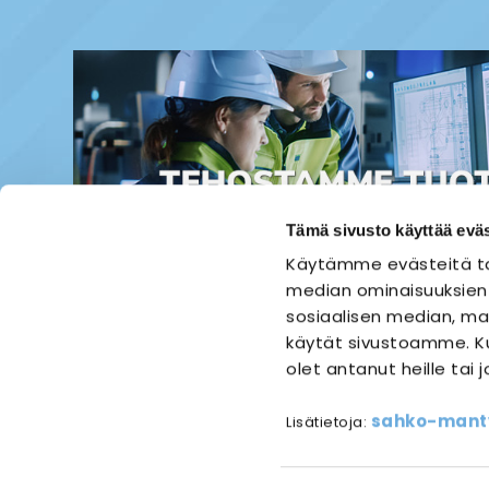
Tämä sivusto käyttää eväs
Käytämme evästeitä ta
median ominaisuuksien
sosiaalisen median, mai
käytät sivustoamme. Ku
olet antanut heille tai 
ETUSIVU
SÄHKÖASENNUS
sahko-mantyl
Lisätietoja:
Referen