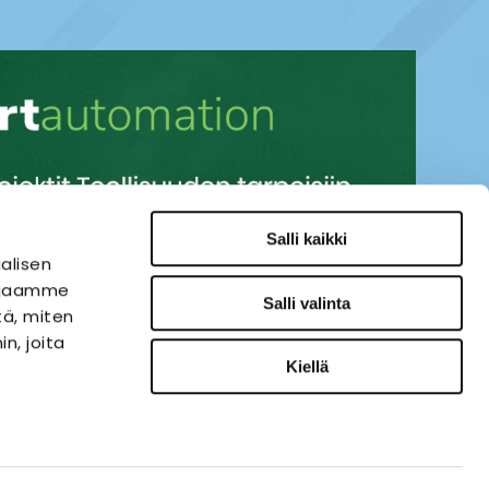
Salli kaikki
alisen
i jaamme
Salli valinta
tä, miten
n, joita
Kiellä
SÄHKÖAUTOMAATIO
VERKKOKAUPPA
ies-palvelu