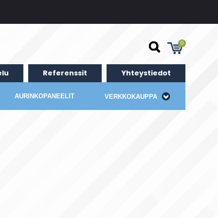
0
lu
Referenssit
Yhteystiedot
AURINKOPANEELIT
VERKKOKAUPPA