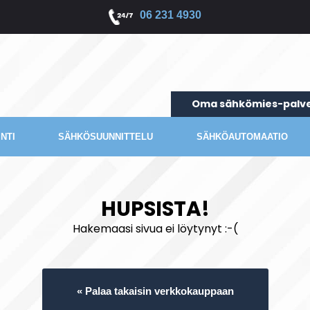
06 231 4930
Oma sähkömies-palve
NTI
SÄHKÖSUUNNITTELU
SÄHKÖAUTOMAATIO
HUPSISTA!
Hakemaasi sivua ei löytynyt :-(
« Palaa takaisin verkkokauppaan