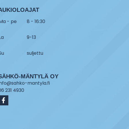
AUKIOLOAJAT
Ma - pe
8 - 16:30
La
9-13
Su
suljettu
SÄHKÖ-MÄNTYLÄ OY
info@sahko-mantyla.fi
06 231 4930