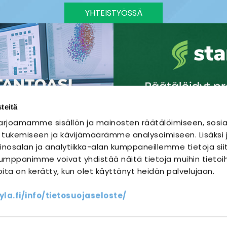
YHTEISTYÖSSÄ
teitä
rjoamamme sisällön ja mainosten räätälöimiseen, sosia
 tukemiseen ja kävijämäärämme analysoimiseen. Lisäks
nosalan ja analytiikka-alan kumppaneillemme tietoja sii
mppanimme voivat yhdistää näitä tietoja muihin tietoihi
joita on kerätty, kun olet käyttänyt heidän palvelujaan.
SÄHKÖURAKOINTI
SÄHKÖSUUNNITTELU
a.fi/info/tietosuojaseloste/
ssit
Yhteystiedot
Oma sähköm